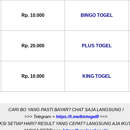
Rp. 10.000
BINGO TOGEL
Rp. 20.000
PLUS TOGEL
Rp. 10.000
KING TOGEL
CARI BO YANG PASTI BAYAR? CHAT SAJA LANGSUNG !
>>> Telegram =
https://t.me/ktvtogel8
<<<
KSI SETIAP HARI? RESULT YANG CEPAT? LANGSUNG AJA IKU