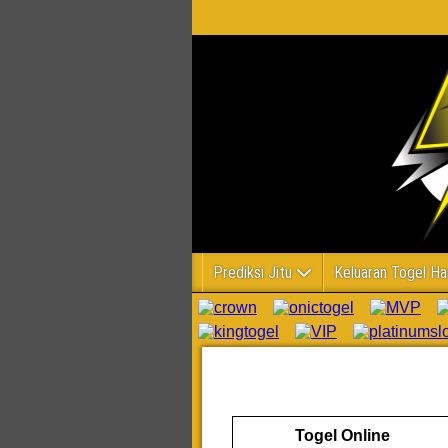
Prediksi Jitu
Keluaran Togel Har
Togel Online