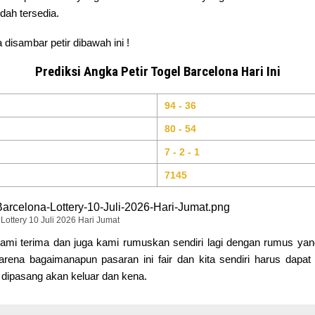
dah tersedia.
disambar petir dibawah ini !
Prediksi Angka Petir Togel Barcelona Hari Ini
94 - 36
80 - 54
7 - 2 - 1
7145
Lottery 10 Juli 2026 Hari Jumat
 kami terima dan juga kami rumuskan sendiri lagi dengan rumus yang 
rena bagaimanapun pasaran ini fair dan kita sendiri harus dapat
 dipasang akan keluar dan kena.