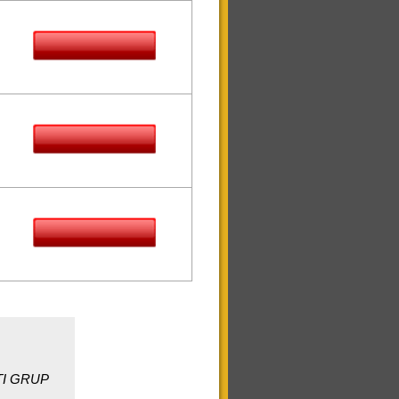
TI GRUP