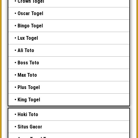
Crown Togel
Oscar Togel
Bingo Togel
Lux Togel
Ali Toto
Boss Toto
Max Toto
Plus Togel
King Togel
Hoki Toto
Situs Gacor