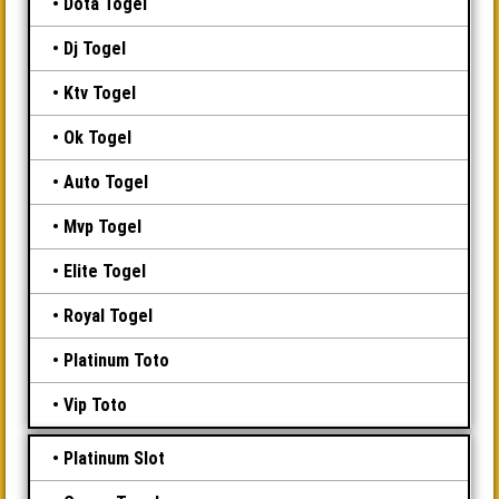
Dota Togel
Dj Togel
Ktv Togel
Ok Togel
Auto Togel
Mvp Togel
Elite Togel
Royal Togel
Platinum Toto
Vip Toto
Platinum Slot