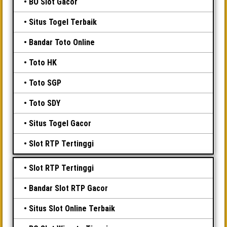
BO Slot Gacor
Situs Togel Terbaik
Bandar Toto Online
Toto HK
Toto SGP
Toto SDY
Situs Togel Gacor
Slot RTP Tertinggi
Slot RTP Tertinggi
Bandar Slot RTP Gacor
Situs Slot Online Terbaik