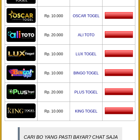
Rp. 10.000
OSCAR TOGEL
Rp. 20.000
ALI TOTO
Rp. 10.000
LUX TOGEL
Rp. 10.000
BINGO TOGEL
Rp. 20.000
PLUS TOGEL
Rp. 10.000
KING TOGEL
CARI BO YANG PASTI BAYAR? CHAT SAJA