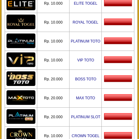
Rp. 10.000
ELITE TOGEL
Rp. 10.000
ROYAL TOGEL
Rp. 10.000
PLATINUM TOTO
Rp. 10.000
VIP TOTO
Rp. 20.000
BOSS TOTO
Rp. 20.000
MAX TOTO
Rp. 20.000
PLATINUM SLOT
Rp. 10.000
CROWN TOGEL