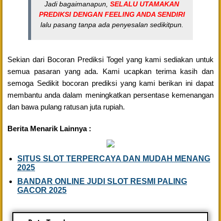
Jadi bagaimanapun,
SELALU UTAMAKAN
PREDIKSI DENGAN FEELING ANDA SENDIRI
lalu pasang tanpa ada penyesalan sedikitpun.
Sekian dari Bocoran Prediksi Togel yang kami sediakan untuk
semua pasaran yang ada. Kami ucapkan terima kasih dan
semoga Sedikit bocoran prediksi yang kami berikan ini dapat
membantu anda dalam meningkatkan persentase kemenangan
dan bawa pulang ratusan juta rupiah.
Berita Menarik Lainnya :
SITUS SLOT TERPERCAYA DAN MUDAH MENANG
2025
BANDAR ONLINE JUDI SLOT RESMI PALING
GACOR 2025