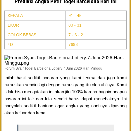
Prediksi Angka Petir Togel Barcelona Hari Ini
KEPALA
91 - 45
EKOR
80 - 31
COLOK BEBAS
7 - 6 - 2
4D
7693
Forum Syair Togel Barcelona Lottery 7 Juni 2026 Hari Minggu
Inilah hasil sedikit bocoran yang kami terima dan juga kami
rumuskan sendiri lagi dengan rumus yang jitu oleh ahlinya. Kami
tidak bisa mengatakan ini akan jitu 100% karena bagaimanapun
pasaran ini fair dan kita sendiri harus dapat menebaknya. Ini
hanyalah sedikit bantuan agar angka yang nantinya dipasang
akan keluar dan kena.