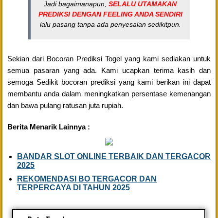
Jadi bagaimanapun,
SELALU UTAMAKAN
PREDIKSI DENGAN FEELING ANDA SENDIRI
lalu pasang tanpa ada penyesalan sedikitpun.
Sekian dari Bocoran Prediksi Togel yang kami sediakan untuk
semua pasaran yang ada. Kami ucapkan terima kasih dan
semoga Sedikit bocoran prediksi yang kami berikan ini dapat
membantu anda dalam meningkatkan persentase kemenangan
dan bawa pulang ratusan juta rupiah.
Berita Menarik Lainnya :
BANDAR SLOT ONLINE TERBAIK DAN TERGACOR
2025
REKOMENDASI BO TERGACOR DAN
TERPERCAYA DI TAHUN 2025