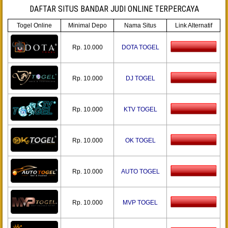
DAFTAR SITUS BANDAR JUDI ONLINE TERPERCAYA
Togel Online
Minimal Depo
Nama Situs
Link Alternatif
Rp. 10.000
DOTA TOGEL
Rp. 10.000
DJ TOGEL
Rp. 10.000
KTV TOGEL
Rp. 10.000
OK TOGEL
Rp. 10.000
AUTO TOGEL
Rp. 10.000
MVP TOGEL