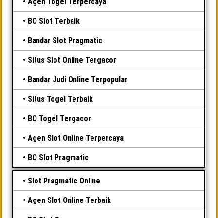
Agen Togel Terpercaya
BO Slot Terbaik
Bandar Slot Pragmatic
Situs Slot Online Tergacor
Bandar Judi Online Terpopular
Situs Togel Terbaik
BO Togel Tergacor
Agen Slot Online Terpercaya
BO Slot Pragmatic
Slot Pragmatic Online
Agen Slot Online Terbaik