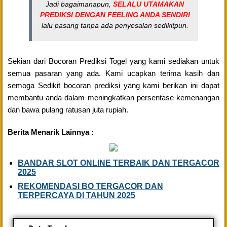
Jadi bagaimanapun,
SELALU UTAMAKAN
PREDIKSI DENGAN FEELING ANDA SENDIRI
lalu pasang tanpa ada penyesalan sedikitpun.
Sekian dari Bocoran Prediksi Togel yang kami sediakan untuk
semua pasaran yang ada. Kami ucapkan terima kasih dan
semoga Sedikit bocoran prediksi yang kami berikan ini dapat
membantu anda dalam meningkatkan persentase kemenangan
dan bawa pulang ratusan juta rupiah.
Berita Menarik Lainnya :
BANDAR SLOT ONLINE TERBAIK DAN TERGACOR
2025
REKOMENDASI BO TERGACOR DAN
TERPERCAYA DI TAHUN 2025