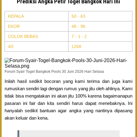
Prediksi Angka Petir Togel Bangkok Hari Ini
KEPALA
50 - 63
EKOR
48 - 96
COLOK BEBAS
7 - 1 - 2
4D
1268
Forum Syair Togel Bangkok Pools 30 Juni 2026 Hari Selasa
Inilah hasil sedikit bocoran yang kami terima dan juga kami
rumuskan sendiri lagi dengan rumus yang jitu oleh ahlinya. Kami
tidak bisa mengatakan ini akan jitu 100% karena bagaimanapun
pasaran ini fair dan kita sendiri harus dapat menebaknya. Ini
hanyalah sedikit bantuan agar angka yang nantinya dipasang
akan keluar dan kena.