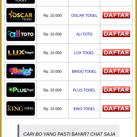
Rp. 10.000
OSCAR TOGEL
Rp. 20.000
ALI TOTO
Rp. 10.000
LUX TOGEL
Rp. 10.000
BINGO TOGEL
Rp. 20.000
PLUS TOGEL
Rp. 10.000
KING TOGEL
CARI BO YANG PASTI BAYAR? CHAT SAJA