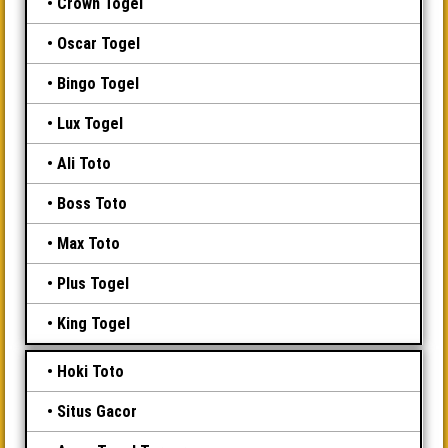
Crown Togel
Oscar Togel
Bingo Togel
Lux Togel
Ali Toto
Boss Toto
Max Toto
Plus Togel
King Togel
Hoki Toto
Situs Gacor