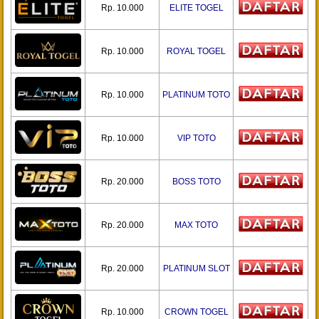
Rp. 10.000
ELITE TOGEL
Rp. 10.000
ROYAL TOGEL
Rp. 10.000
PLATINUM TOTO
Rp. 10.000
VIP TOTO
Rp. 20.000
BOSS TOTO
Rp. 20.000
MAX TOTO
Rp. 20.000
PLATINUM SLOT
Rp. 10.000
CROWN TOGEL