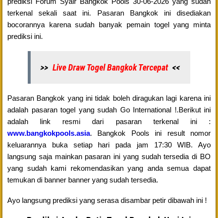
prediksi Forum Syair Bangkok Pools 30-06-2026 yang sudah
terkenal sekali saat ini. Pasaran Bangkok ini disediakan
bocorannya karena sudah banyak pemain togel yang minta
prediksi ini.
>>
Live Draw Togel Bangkok Tercepat
<<
Pasaran Bangkok yang ini tidak boleh diragukan lagi karena ini
adalah pasaran togel yang sudah Go International !.Berikut ini
adalah link resmi dari pasaran terkenal ini :
www.bangkokpools.asia
. Bangkok Pools ini result nomor
keluarannya buka setiap hari pada jam 17:30 WIB. Ayo
langsung saja mainkan pasaran ini yang sudah tersedia di BO
yang sudah kami rekomendasikan yang anda semua dapat
temukan di banner banner yang sudah tersedia.
Ayo langsung prediksi yang serasa disambar petir dibawah ini !