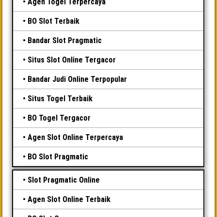
Agen Togel Terpercaya
BO Slot Terbaik
Bandar Slot Pragmatic
Situs Slot Online Tergacor
Bandar Judi Online Terpopular
Situs Togel Terbaik
BO Togel Tergacor
Agen Slot Online Terpercaya
BO Slot Pragmatic
Slot Pragmatic Online
Agen Slot Online Terbaik