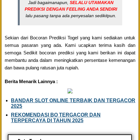
Jadi bagaimanapun,
SELALU UTAMAKAN
PREDIKSI DENGAN FEELING ANDA SENDIRI
lalu pasang tanpa ada penyesalan sedikitpun.
Sekian dari Bocoran Prediksi Togel yang kami sediakan untuk
semua pasaran yang ada. Kami ucapkan terima kasih dan
semoga Sedikit bocoran prediksi yang kami berikan ini dapat
membantu anda dalam meningkatkan persentase kemenangan
dan bawa pulang ratusan juta rupiah.
Berita Menarik Lainnya :
BANDAR SLOT ONLINE TERBAIK DAN TERGACOR
2025
REKOMENDASI BO TERGACOR DAN
TERPERCAYA DI TAHUN 2025