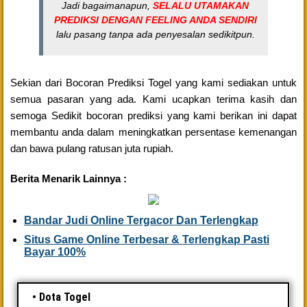
Jadi bagaimanapun,
SELALU UTAMAKAN
PREDIKSI DENGAN FEELING ANDA SENDIRI
lalu pasang tanpa ada penyesalan sedikitpun.
Sekian dari Bocoran Prediksi Togel yang kami sediakan untuk
semua pasaran yang ada. Kami ucapkan terima kasih dan
semoga Sedikit bocoran prediksi yang kami berikan ini dapat
membantu anda dalam meningkatkan persentase kemenangan
dan bawa pulang ratusan juta rupiah.
Berita Menarik Lainnya :
Bandar Judi Online Tergacor Dan Terlengkap
Situs Game Online Terbesar & Terlengkap Pasti
Bayar 100%
Dota Togel