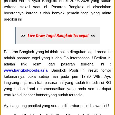
prediksi Forum Syair Bangkok Pools 20-03-2025 yang sudah
terkenal sekali saat ini. Pasaran Bangkok ini disediakan
bocorannya karena sudah banyak pemain togel yang minta
prediksi ini.
>>
Live Draw Togel Bangkok Tercepat
<<
Pasaran Bangkok yang ini tidak boleh diragukan lagi karena ini
adalah pasaran togel yang sudah Go International !.Berikut ini
adalah link resmi dari pasaran terkenal ini :
www.bangkokpools.asia
. Bangkok Pools ini result nomor
keluarannya buka setiap hari pada jam 17:30 WIB. Ayo
langsung saja mainkan pasaran ini yang sudah tersedia di BO
yang sudah kami rekomendasikan yang anda semua dapat
temukan di banner banner yang sudah tersedia.
Ayo langsung prediksi yang serasa disambar petir dibawah ini !