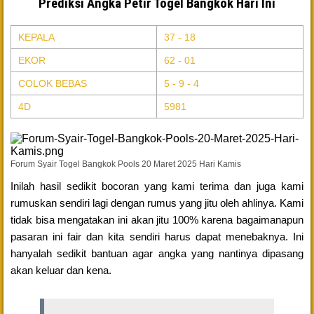
Prediksi Angka Petir Togel Bangkok Hari Ini
KEPALA
37 - 18
EKOR
62 - 01
COLOK BEBAS
5 - 9 - 4
4D
5981
Forum Syair Togel Bangkok Pools 20 Maret 2025 Hari Kamis
Inilah hasil sedikit bocoran yang kami terima dan juga kami
rumuskan sendiri lagi dengan rumus yang jitu oleh ahlinya. Kami
tidak bisa mengatakan ini akan jitu 100% karena bagaimanapun
pasaran ini fair dan kita sendiri harus dapat menebaknya. Ini
hanyalah sedikit bantuan agar angka yang nantinya dipasang
akan keluar dan kena.