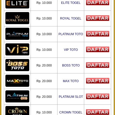
Rp. 10.000
ELITE TOGEL
Rp. 10.000
ROYAL TOGEL
Rp. 10.000
PLATINUM TOTO
Rp. 10.000
VIP TOTO
Rp. 20.000
BOSS TOTO
Rp. 20.000
MAX TOTO
Rp. 20.000
PLATINUM SLOT
Rp. 10.000
CROWN TOGEL