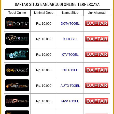
DAFTAR SITUS BANDAR JUDI ONLINE TERPERCAYA
Togel Online
Minimal Depo
Nama Situs
Link Alternatif
Rp. 10.000
DOTA TOGEL
Rp. 10.000
DJ TOGEL
Rp. 10.000
KTV TOGEL
Rp. 10.000
OK TOGEL
Rp. 10.000
AUTO TOGEL
Rp. 10.000
MVP TOGEL