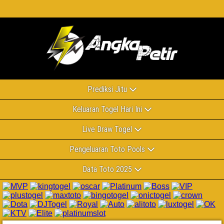
Prediksi Jitu
Keluaran Togel Hari Ini
Live Draw Togel
Pengeluaran Toto Pools
Data Toto 2025