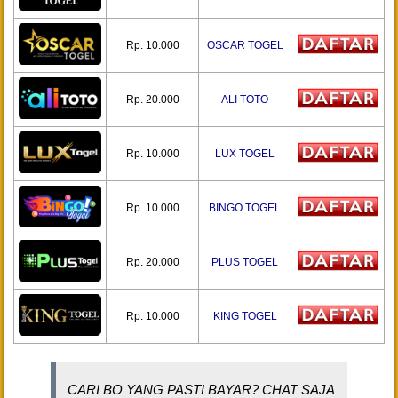
Rp. 10.000
OSCAR TOGEL
Rp. 20.000
ALI TOTO
Rp. 10.000
LUX TOGEL
Rp. 10.000
BINGO TOGEL
Rp. 20.000
PLUS TOGEL
Rp. 10.000
KING TOGEL
CARI BO YANG PASTI BAYAR? CHAT SAJA