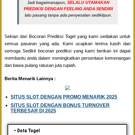
Jadi bagaimanapun,
SELALU UTAMAKAN
PREDIKSI DENGAN FEELING ANDA SENDIRI
lalu pasang tanpa ada penyesalan sedikitpun.
Sekian dari Bocoran Prediksi Togel yang kami sediakan untuk
semua pasaran yang ada. Kami ucapkan terima kasih dan
semoga Sedikit bocoran prediksi yang kami berikan ini dapat
membantu anda dalam meningkatkan persentase kemenangan
dan bawa pulang ratusan juta rupiah.
Berita Menarik Lainnya :
SITUS SLOT DENGAN PROMO MENARIK 2025
SITUS SLOT DENGAN BONUS TURNOVER
TERBESAR DI 2025
Dota Togel