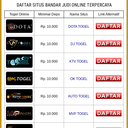
DAFTAR SITUS BANDAR JUDI ONLINE TERPERCAYA
Togel Online
Minimal Depo
Nama Situs
Link Alternatif
Rp. 10.000
DOTA TOGEL
Rp. 10.000
DJ TOGEL
Rp. 10.000
KTV TOGEL
Rp. 10.000
OK TOGEL
Rp. 10.000
AUTO TOGEL
Rp. 10.000
MVP TOGEL