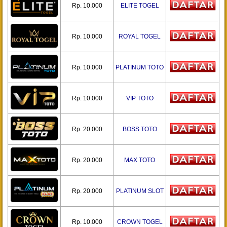
Rp. 10.000
ELITE TOGEL
Rp. 10.000
ROYAL TOGEL
Rp. 10.000
PLATINUM TOTO
Rp. 10.000
VIP TOTO
Rp. 20.000
BOSS TOTO
Rp. 20.000
MAX TOTO
Rp. 20.000
PLATINUM SLOT
Rp. 10.000
CROWN TOGEL