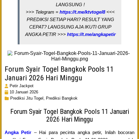
LANGSUNG !
>>> Telegram =
https://t.me/ktvtogel8
<<<
PREDIKSI SETIAP HARI? RESULT YANG
CEPAT? LANGSUNG AJA IKUTI GRUP
ANGKA PETIR >>>
https://t.me/angkapetir
Forum Syair Togel Bangkok Pools 11
Januari 2026 Hari Minggu
Petir Jackpot
10 Januari 2026
Prediksi Jitu Togel,
Prediksi Bangkok
Forum Syair Togel Bangkok Pools 11 Januari
2026 Hari Minggu
Angka Petir
– Hai para pecinta angka petir, Inilah bocoran