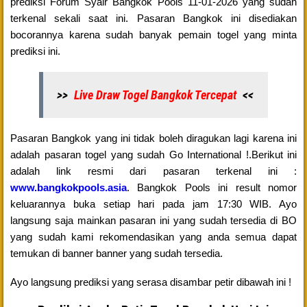
prediksi Forum Syair Bangkok Pools 11-01-2026 yang sudah
terkenal sekali saat ini. Pasaran Bangkok ini disediakan
bocorannya karena sudah banyak pemain togel yang minta
prediksi ini.
>>
Live Draw Togel Bangkok Tercepat
<<
Pasaran Bangkok yang ini tidak boleh diragukan lagi karena ini
adalah pasaran togel yang sudah Go International !.Berikut ini
adalah link resmi dari pasaran terkenal ini :
www.bangkokpools.asia
. Bangkok Pools ini result nomor
keluarannya buka setiap hari pada jam 17:30 WIB. Ayo
langsung saja mainkan pasaran ini yang sudah tersedia di BO
yang sudah kami rekomendasikan yang anda semua dapat
temukan di banner banner yang sudah tersedia.
Ayo langsung prediksi yang serasa disambar petir dibawah ini !