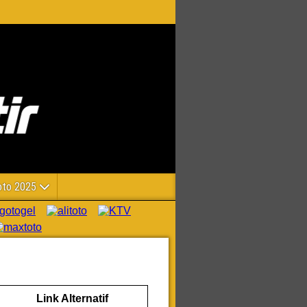
oto 2025
Link Alternatif