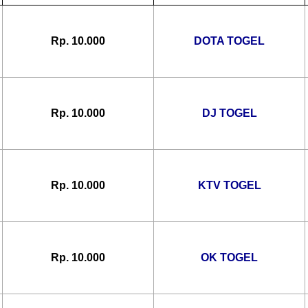
Rp. 10.000
DOTA TOGEL
Rp. 10.000
DJ TOGEL
Rp. 10.000
KTV TOGEL
Rp. 10.000
OK TOGEL