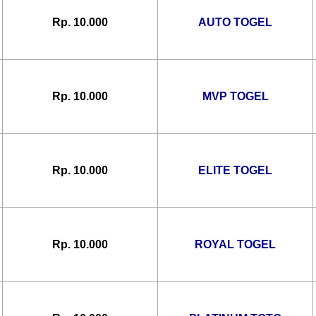
Rp. 10.000
AUTO TOGEL
Rp. 10.000
MVP TOGEL
Rp. 10.000
ELITE TOGEL
Rp. 10.000
ROYAL TOGEL