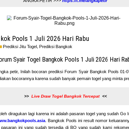
ANGKA PETIR >>>
https://t.me/angkapetir
kok Pools 1 Juli 2026 Hari Rabu
Prediksi Jitu Togel,
Prediksi Bangkok
orum Syair Togel Bangkok Pools 1 Juli 2026 Hari Ra
ngka petir, Inilah bocoran prediksi Forum Syair Bangkok Pools 01-0
ediakan bocorannya karena sudah banyak pemain togel yang minta pred
>>
Live Draw Togel Bangkok Tercepat
<<
eh diragukan lagi karena ini adalah pasaran togel yang sudah Go Inte
ww.bangkokpools.asia
. Bangkok Pools ini result nomor keluarann
 pasaran ini yang sudah tersedia di BO yang sudah kami rekom