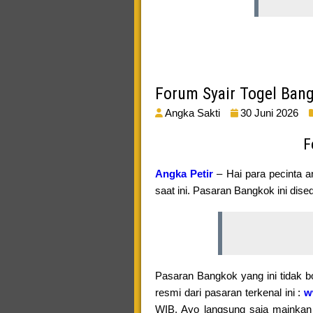
Forum Syair Togel Bang
Angka Sakti
30 Juni 2026
F
Angka Petir
– Hai para pecinta a
saat ini. Pasaran Bangkok ini dis
Pasaran Bangkok yang ini tidak bol
resmi dari pasaran terkenal ini :
w
WIB. Ayo langsung saja mainkan