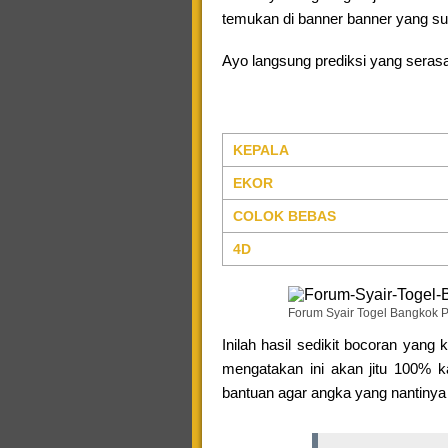
temukan di banner banner yang su
Ayo langsung prediksi yang serasa 
KEPALA
EKOR
COLOK BEBAS
4D
Forum Syair Togel Bangkok P
Inilah hasil sedikit bocoran yang
mengatakan ini akan jitu 100% ka
bantuan agar angka yang nantinya