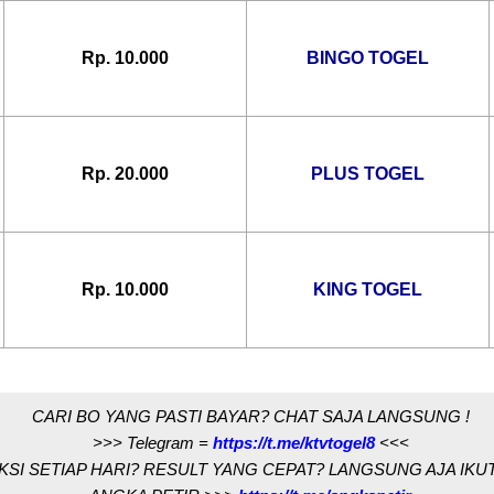
Rp. 10.000
BINGO TOGEL
Rp. 20.000
PLUS TOGEL
Rp. 10.000
KING TOGEL
CARI BO YANG PASTI BAYAR? CHAT SAJA LANGSUNG !
>>> Telegram =
https://t.me/ktvtogel8
<<<
KSI SETIAP HARI? RESULT YANG CEPAT? LANGSUNG AJA IKU