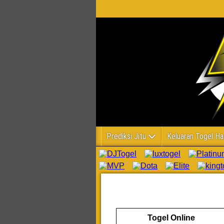
Prediksi Jitu
Keluaran Togel Har
Togel Online