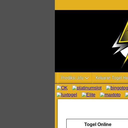
Prediksi Jitu
Keluaran Togel Har
Togel Online