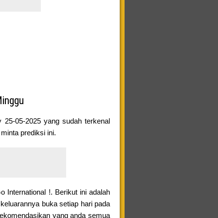
Minggu
ry 25-05-2025 yang sudah terkenal
inta prediksi ini.
nternational !. Berikut ini adalah
 keluarannya buka setiap hari pada
i rekomendasikan yang anda semua