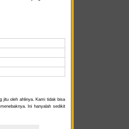
jitu oleh ahlinya. Kami tidak bisa
 menebaknya. Ini hanyalah sedikit