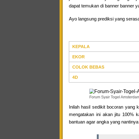
dapat temukan di banner banner y
Ayo langsung prediksi yang serasa 
KEPALA
EKOR
COLOK BEBAS
4D
Forum Syair Togel Amsterdam
Inilah hasil sedikit bocoran yang
mengatakan ini akan jitu 100% ka
bantuan agar angka yang nantinya