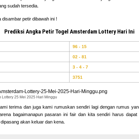
ang sudah tersedia.
disambar petir dibawah ini !
Prediksi Angka Petir Togel Amsterdam Lottery Hari Ini
96 - 15
02 - 81
3 - 4 - 7
3751
 Lottery 25 Mei 2025 Hari Minggu
 kami terima dan juga kami rumuskan sendiri lagi dengan rumus yang 
rena bagaimanapun pasaran ini fair dan kita sendiri harus dapat
 dipasang akan keluar dan kena.