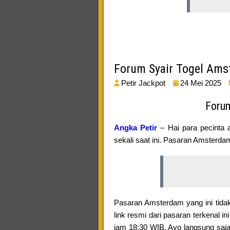
Forum Syair Togel Ams
Petir Jackpot
24 Mei 2025
Forum
Angka Petir
– Hai para pecinta a
sekali saat ini. Pasaran Amsterda
Pasaran Amsterdam yang ini tidak 
link resmi dari pasaran terkenal ini
jam 18:30 WIB. Ayo langsung saj