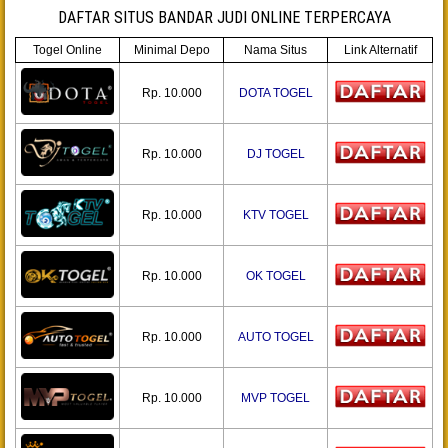
DAFTAR SITUS BANDAR JUDI ONLINE TERPERCAYA
Togel Online
Minimal Depo
Nama Situs
Link Alternatif
Rp. 10.000
DOTA TOGEL
Rp. 10.000
DJ TOGEL
Rp. 10.000
KTV TOGEL
Rp. 10.000
OK TOGEL
Rp. 10.000
AUTO TOGEL
Rp. 10.000
MVP TOGEL