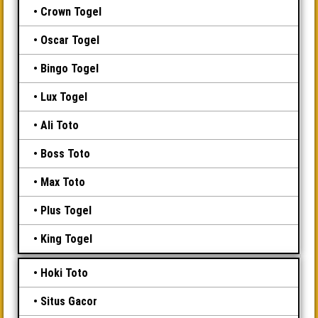
Crown Togel
Oscar Togel
Bingo Togel
Lux Togel
Ali Toto
Boss Toto
Max Toto
Plus Togel
King Togel
Hoki Toto
Situs Gacor