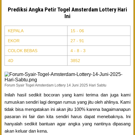
Prediksi Angka Petir Togel Amsterdam Lottery Hari
Ini
KEPALA
15 - 06
EKOR
27 - 91
COLOK BEBAS
4 - 8 - 3
4D
3852
Forum Syair Togel Amsterdam Lottery 14 Juni 2025 Hari Sabtu
Inilah hasil sedikit bocoran yang kami terima dan juga kami
rumuskan sendiri lagi dengan rumus yang jitu oleh ahlinya. Kami
tidak bisa mengatakan ini akan jitu 100% karena bagaimanapun
pasaran ini fair dan kita sendiri harus dapat menebaknya. Ini
hanyalah sedikit bantuan agar angka yang nantinya dipasang
akan keluar dan kena.