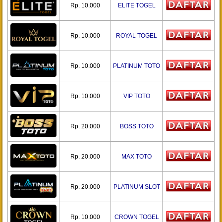
Rp. 10.000
ELITE TOGEL
Rp. 10.000
ROYAL TOGEL
Rp. 10.000
PLATINUM TOTO
Rp. 10.000
VIP TOTO
Rp. 20.000
BOSS TOTO
Rp. 20.000
MAX TOTO
Rp. 20.000
PLATINUM SLOT
Rp. 10.000
CROWN TOGEL