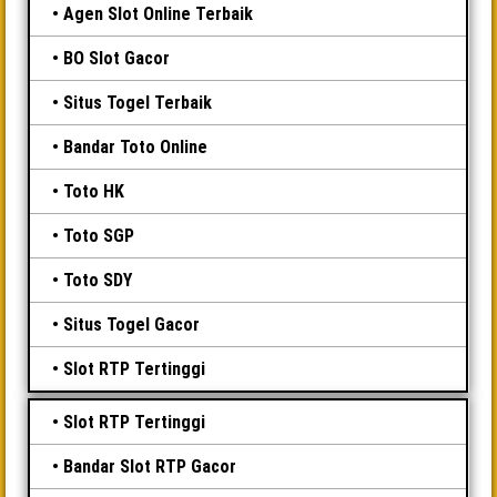
Agen Slot Online Terbaik
BO Slot Gacor
Situs Togel Terbaik
Bandar Toto Online
Toto HK
Toto SGP
Toto SDY
Situs Togel Gacor
Slot RTP Tertinggi
Slot RTP Tertinggi
Bandar Slot RTP Gacor