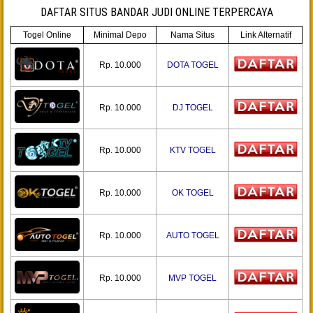
DAFTAR SITUS BANDAR JUDI ONLINE TERPERCAYA
Togel Online
Minimal Depo
Nama Situs
Link Alternatif
Rp. 10.000
DOTA TOGEL
Rp. 10.000
DJ TOGEL
Rp. 10.000
KTV TOGEL
Rp. 10.000
OK TOGEL
Rp. 10.000
AUTO TOGEL
Rp. 10.000
MVP TOGEL