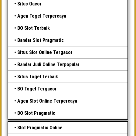
Situs Gacor
Agen Togel Terpercaya
BO Slot Terbaik
Bandar Slot Pragmatic
Situs Slot Online Tergacor
Bandar Judi Online Terpopular
Situs Togel Terbaik
BO Togel Tergacor
Agen Slot Online Terpercaya
BO Slot Pragmatic
Slot Pragmatic Online