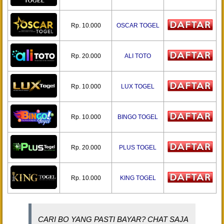
Rp. 10.000
OSCAR TOGEL
Rp. 20.000
ALI TOTO
Rp. 10.000
LUX TOGEL
Rp. 10.000
BINGO TOGEL
Rp. 20.000
PLUS TOGEL
Rp. 10.000
KING TOGEL
CARI BO YANG PASTI BAYAR? CHAT SAJA