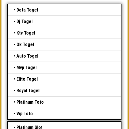
Dota Togel
Dj Togel
Ktv Togel
Ok Togel
Auto Togel
Mvp Togel
Elite Togel
Royal Togel
Platinum Toto
Vip Toto
Platinum Slot