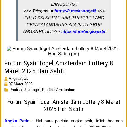
LANGSUNG !
>>> Telegram =
https://t.me/ktvtogel8
<<<
PREDIKSI SETIAP HARI? RESULT YANG
CEPAT? LANGSUNG AJA IKUTI GRUP
ANGKA PETIR >>>
https://t.me/angkapetir
Forum Syair Togel Amsterdam Lottery 8
Maret 2025 Hari Sabtu
Angka Ajaib
07 Maret 2025
Prediksi Jitu Togel,
Prediksi Amsterdam
Forum Syair Togel Amsterdam Lottery 8 Maret
2025 Hari Sabtu
Angka Petir
– Hai para pecinta angka petir, Inilah bocoran