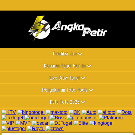
Prediksi Jitu
Keluaran Togel Hari Ini
Live Draw Togel
Pengeluaran Toto Pools
Data Toto 2025