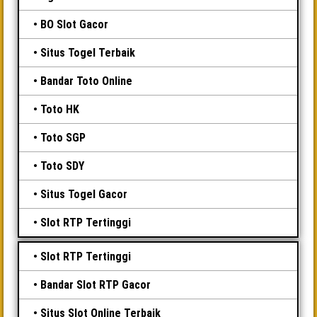
BO Slot Gacor
Situs Togel Terbaik
Bandar Toto Online
Toto HK
Toto SGP
Toto SDY
Situs Togel Gacor
Slot RTP Tertinggi
Slot RTP Tertinggi
Bandar Slot RTP Gacor
Situs Slot Online Terbaik