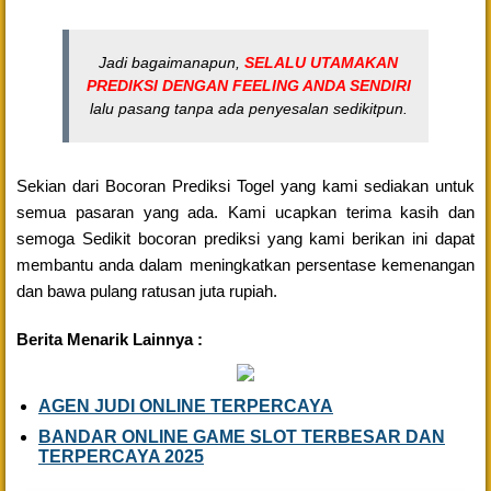
Jadi bagaimanapun,
SELALU UTAMAKAN
PREDIKSI DENGAN FEELING ANDA SENDIRI
lalu pasang tanpa ada penyesalan sedikitpun.
Sekian dari Bocoran Prediksi Togel yang kami sediakan untuk
semua pasaran yang ada. Kami ucapkan terima kasih dan
semoga Sedikit bocoran prediksi yang kami berikan ini dapat
membantu anda dalam meningkatkan persentase kemenangan
dan bawa pulang ratusan juta rupiah.
Berita Menarik Lainnya :
AGEN JUDI ONLINE TERPERCAYA
BANDAR ONLINE GAME SLOT TERBESAR DAN
TERPERCAYA 2025