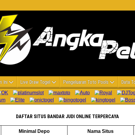
i Ini
Live Draw Togel
Pengeluaran Toto Pools
Data T
DAFTAR SITUS BANDAR JUDI ONLINE TERPERCAYA
Minimal Depo
Nama Situs