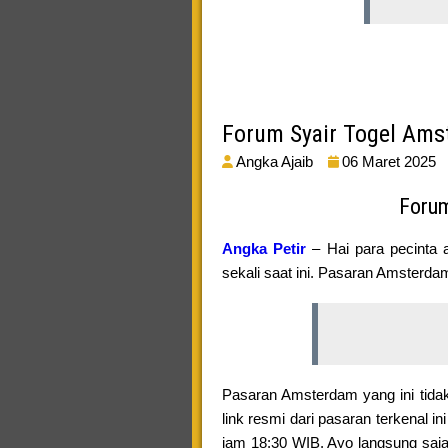
Forum Syair Togel Ams
Angka Ajaib
06 Maret 2025
Forum
Angka Petir
– Hai para pecinta a
sekali saat ini. Pasaran Amsterda
Pasaran Amsterdam yang ini tidak 
link resmi dari pasaran terkenal ini
jam 18:30 WIB. Ayo langsung saj