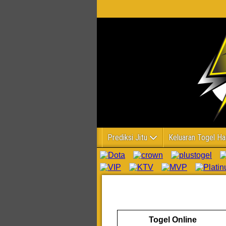
Prediksi Jitu
Keluaran Togel Har
Togel Online