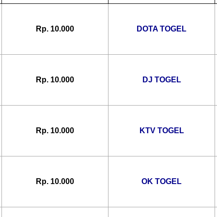
Rp. 10.000
DOTA TOGEL
Rp. 10.000
DJ TOGEL
Rp. 10.000
KTV TOGEL
Rp. 10.000
OK TOGEL