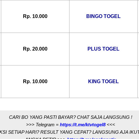
Rp. 10.000
BINGO TOGEL
Rp. 20.000
PLUS TOGEL
Rp. 10.000
KING TOGEL
CARI BO YANG PASTI BAYAR? CHAT SAJA LANGSUNG !
>>> Telegram =
https://t.me/ktvtogel8
<<<
KSI SETIAP HARI? RESULT YANG CEPAT? LANGSUNG AJA IKU