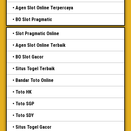
Agen Slot Online Terpercaya
BO Slot Pragmatic
Slot Pragmatic Online
Agen Slot Online Terbaik
BO Slot Gacor
Situs Togel Terbaik
Bandar Toto Online
Toto HK
Toto SGP
Toto SDY
Situs Togel Gacor