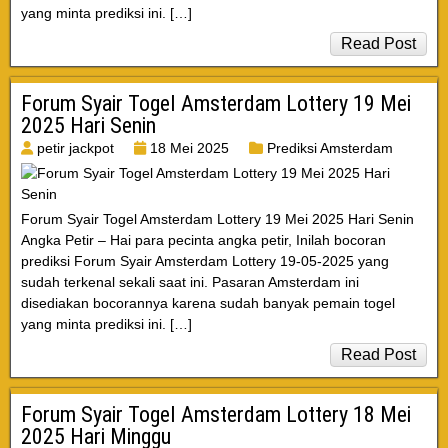
yang minta prediksi ini. […]
Read Post
Forum Syair Togel Amsterdam Lottery 19 Mei
2025 Hari Senin
petir jackpot
18 Mei 2025
Prediksi Amsterdam
Forum Syair Togel Amsterdam Lottery 19 Mei 2025 Hari Senin
Angka Petir – Hai para pecinta angka petir, Inilah bocoran
prediksi Forum Syair Amsterdam Lottery 19-05-2025 yang
sudah terkenal sekali saat ini. Pasaran Amsterdam ini
disediakan bocorannya karena sudah banyak pemain togel
yang minta prediksi ini. […]
Read Post
Forum Syair Togel Amsterdam Lottery 18 Mei
2025 Hari Minggu