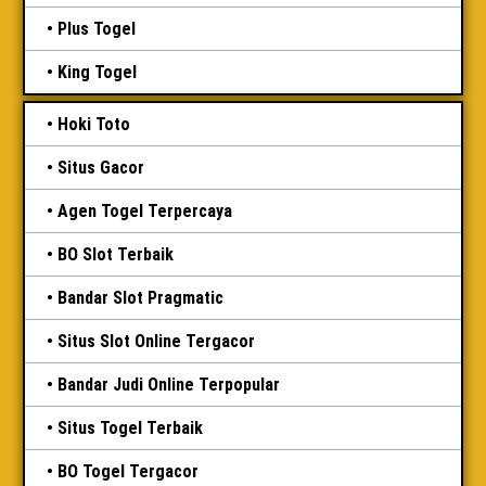
Plus Togel
King Togel
Hoki Toto
Situs Gacor
Agen Togel Terpercaya
BO Slot Terbaik
Bandar Slot Pragmatic
Situs Slot Online Tergacor
Bandar Judi Online Terpopular
Situs Togel Terbaik
BO Togel Tergacor