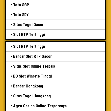
Toto SGP
Toto SDY
Situs Togel Gacor
Slot RTP Tertinggi
Slot RTP Tertinggi
Bandar Slot RTP Gacor
Situs Slot Online Terbaik
BO Slot Winrate Tinggi
Bandar Hongkong
Situs Togel Hongkong
Agen Casino Online Terpercaya