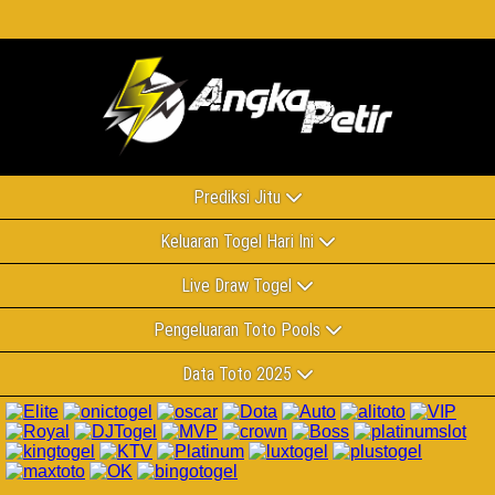
Prediksi Jitu
Keluaran Togel Hari Ini
Live Draw Togel
Pengeluaran Toto Pools
Data Toto 2025