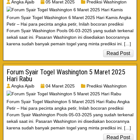
Angka Ajaib
05 Maret 2025
Prediksi Washington
Forum Syair Togel Washington 6 Maret 2025 Hari Kamis Angka
Petir – Hai para pecinta angka petir, Inilah bocoran prediksi
Forum Syair Washington Pools 06-03-2025 yang sudah terkenal
sekali saat ini. Pasaran Washington ini disediakan bocorannya
karena sudah banyak pemain togel yang minta prediksi ini. […]
Read Post
Forum Syair Togel Washington 5 Maret 2025
Hari Rabu
Angka Ajaib
04 Maret 2025
Prediksi Washington
Forum Syair Togel Washington 5 Maret 2025 Hari Rabu Angka
Petir – Hai para pecinta angka petir, Inilah bocoran prediksi
Forum Syair Washington Pools 05-03-2025 yang sudah terkenal
sekali saat ini. Pasaran Washington ini disediakan bocorannya
karena sudah banyak pemain togel yang minta prediksi ini. […]
Read Post