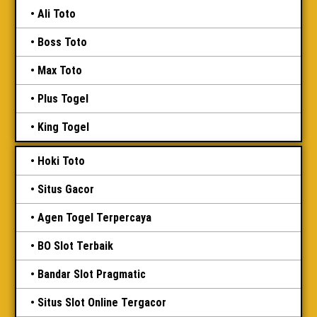
Ali Toto
Boss Toto
Max Toto
Plus Togel
King Togel
Hoki Toto
Situs Gacor
Agen Togel Terpercaya
BO Slot Terbaik
Bandar Slot Pragmatic
Situs Slot Online Tergacor