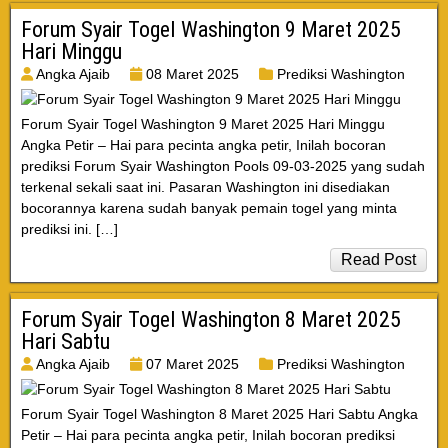
Forum Syair Togel Washington 9 Maret 2025
Hari Minggu
Angka Ajaib
08 Maret 2025
Prediksi Washington
Forum Syair Togel Washington 9 Maret 2025 Hari Minggu
Angka Petir – Hai para pecinta angka petir, Inilah bocoran
prediksi Forum Syair Washington Pools 09-03-2025 yang sudah
terkenal sekali saat ini. Pasaran Washington ini disediakan
bocorannya karena sudah banyak pemain togel yang minta
prediksi ini. […]
Read Post
Forum Syair Togel Washington 8 Maret 2025
Hari Sabtu
Angka Ajaib
07 Maret 2025
Prediksi Washington
Forum Syair Togel Washington 8 Maret 2025 Hari Sabtu Angka
Petir – Hai para pecinta angka petir, Inilah bocoran prediksi