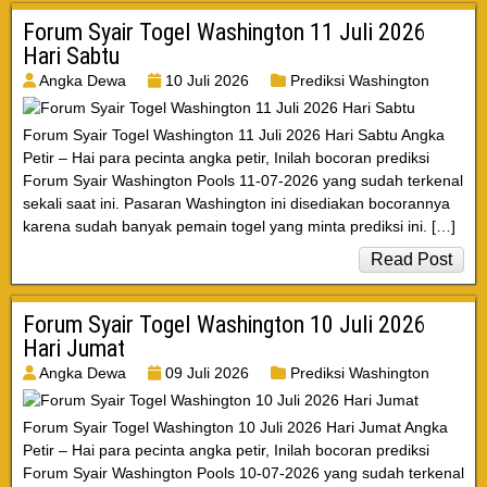
Forum Syair Togel Washington 11 Juli 2026
Hari Sabtu
Angka Dewa
10 Juli 2026
Prediksi Washington
Forum Syair Togel Washington 11 Juli 2026 Hari Sabtu Angka
Petir – Hai para pecinta angka petir, Inilah bocoran prediksi
Forum Syair Washington Pools 11-07-2026 yang sudah terkenal
sekali saat ini. Pasaran Washington ini disediakan bocorannya
karena sudah banyak pemain togel yang minta prediksi ini. […]
Read Post
Forum Syair Togel Washington 10 Juli 2026
Hari Jumat
Angka Dewa
09 Juli 2026
Prediksi Washington
Forum Syair Togel Washington 10 Juli 2026 Hari Jumat Angka
Petir – Hai para pecinta angka petir, Inilah bocoran prediksi
Forum Syair Washington Pools 10-07-2026 yang sudah terkenal