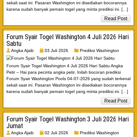
sekali saat ini. Pasaran Washington ini disediakan bocorannya
karena sudah banyak pemain togel yang minta prediksi ini. […]
Read Post
Forum Syair Togel Washington 4 Juli 2026 Hari
Sabtu
Angka Ajaib
03 Juli 2026
Prediksi Washington
Forum Syair Togel Washington 4 Juli 2026 Hari Sabtu Angka
Petir – Hai para pecinta angka petir, Inilah bocoran prediksi
Forum Syair Washington Pools 04-07-2026 yang sudah terkenal
sekali saat ini. Pasaran Washington ini disediakan bocorannya
karena sudah banyak pemain togel yang minta prediksi ini. […]
Read Post
Forum Syair Togel Washington 3 Juli 2026 Hari
Jumat
Angka Ajaib
02 Juli 2026
Prediksi Washington