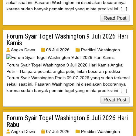
sekali saat ini. Pasaran Washington ini disediakan bocorannya
karena sudah banyak pemain togel yang minta prediksi ini. […]
Read Post
Forum Syair Togel Washington 9 Juli 2026 Hari
Kamis
Angka Dewa
08 Juli 2026
Prediksi Washington
Forum Syair Togel Washington 9 Juli 2026 Hari Kamis Angka
Petir – Hai para pecinta angka petir, Inilah bocoran prediksi
Forum Syair Washington Pools 09-07-2026 yang sudah terkenal
sekali saat ini. Pasaran Washington ini disediakan bocorannya
karena sudah banyak pemain togel yang minta prediksi ini. […]
Read Post
Forum Syair Togel Washington 8 Juli 2026 Hari
Rabu
Angka Dewa
07 Juli 2026
Prediksi Washington