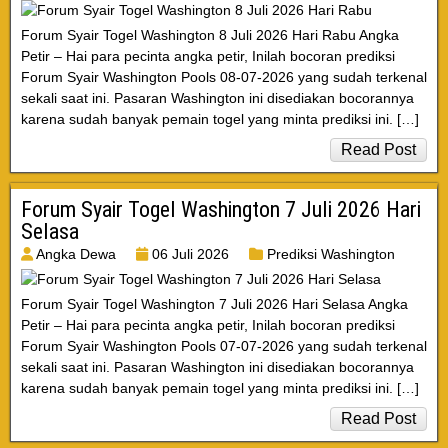
Forum Syair Togel Washington 8 Juli 2026 Hari Rabu Angka
Petir – Hai para pecinta angka petir, Inilah bocoran prediksi
Forum Syair Washington Pools 08-07-2026 yang sudah terkenal
sekali saat ini. Pasaran Washington ini disediakan bocorannya
karena sudah banyak pemain togel yang minta prediksi ini. […]
Read Post
Forum Syair Togel Washington 7 Juli 2026 Hari
Selasa
Angka Dewa
06 Juli 2026
Prediksi Washington
Forum Syair Togel Washington 7 Juli 2026 Hari Selasa Angka
Petir – Hai para pecinta angka petir, Inilah bocoran prediksi
Forum Syair Washington Pools 07-07-2026 yang sudah terkenal
sekali saat ini. Pasaran Washington ini disediakan bocorannya
karena sudah banyak pemain togel yang minta prediksi ini. […]
Read Post