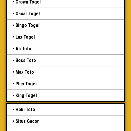
Crown Togel
Oscar Togel
Bingo Togel
Lux Togel
Ali Toto
Boss Toto
Max Toto
Plus Togel
King Togel
Hoki Toto
Situs Gacor