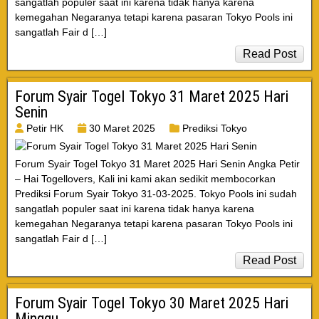
sangatlah populer saat ini karena tidak hanya karena
kemegahan Negaranya tetapi karena pasaran Tokyo Pools ini
sangatlah Fair d […]
Read Post
Forum Syair Togel Tokyo 31 Maret 2025 Hari
Senin
Petir HK
30 Maret 2025
Prediksi Tokyo
Forum Syair Togel Tokyo 31 Maret 2025 Hari Senin Angka Petir
– Hai Togellovers, Kali ini kami akan sedikit membocorkan
Prediksi Forum Syair Tokyo 31-03-2025. Tokyo Pools ini sudah
sangatlah populer saat ini karena tidak hanya karena
kemegahan Negaranya tetapi karena pasaran Tokyo Pools ini
sangatlah Fair d […]
Read Post
Forum Syair Togel Tokyo 30 Maret 2025 Hari
Minggu