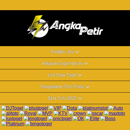
Prediksi Jitu
Keluaran Togel Hari Ini
Live Draw Togel
Pengeluaran Toto Pools
Data Toto 2025