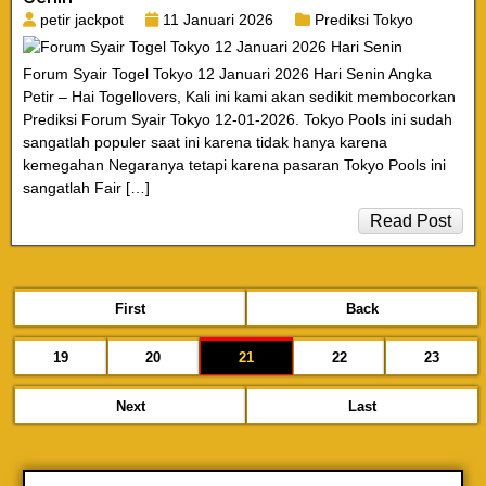
petir jackpot
11 Januari 2026
Prediksi Tokyo
Forum Syair Togel Tokyo 12 Januari 2026 Hari Senin Angka
Petir – Hai Togellovers, Kali ini kami akan sedikit membocorkan
Prediksi Forum Syair Tokyo 12-01-2026. Tokyo Pools ini sudah
sangatlah populer saat ini karena tidak hanya karena
kemegahan Negaranya tetapi karena pasaran Tokyo Pools ini
sangatlah Fair […]
Read Post
First
Back
19
20
21
22
23
Next
Last