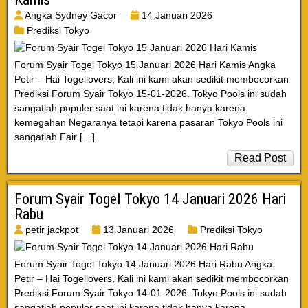
Angka Sydney Gacor
14 Januari 2026
Prediksi Tokyo
Forum Syair Togel Tokyo 15 Januari 2026 Hari Kamis Angka
Petir – Hai Togellovers, Kali ini kami akan sedikit membocorkan
Prediksi Forum Syair Tokyo 15-01-2026. Tokyo Pools ini sudah
sangatlah populer saat ini karena tidak hanya karena
kemegahan Negaranya tetapi karena pasaran Tokyo Pools ini
sangatlah Fair […]
Read Post
Forum Syair Togel Tokyo 14 Januari 2026 Hari
Rabu
petir jackpot
13 Januari 2026
Prediksi Tokyo
Forum Syair Togel Tokyo 14 Januari 2026 Hari Rabu Angka
Petir – Hai Togellovers, Kali ini kami akan sedikit membocorkan
Prediksi Forum Syair Tokyo 14-01-2026. Tokyo Pools ini sudah
sangatlah populer saat ini karena tidak hanya karena