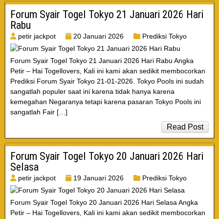
Forum Syair Togel Tokyo 21 Januari 2026 Hari
Rabu
petir jackpot
20 Januari 2026
Prediksi Tokyo
Forum Syair Togel Tokyo 21 Januari 2026 Hari Rabu Angka
Petir – Hai Togellovers, Kali ini kami akan sedikit membocorkan
Prediksi Forum Syair Tokyo 21-01-2026. Tokyo Pools ini sudah
sangatlah populer saat ini karena tidak hanya karena
kemegahan Negaranya tetapi karena pasaran Tokyo Pools ini
sangatlah Fair […]
Read Post
Forum Syair Togel Tokyo 20 Januari 2026 Hari
Selasa
petir jackpot
19 Januari 2026
Prediksi Tokyo
Forum Syair Togel Tokyo 20 Januari 2026 Hari Selasa Angka
Petir – Hai Togellovers, Kali ini kami akan sedikit membocorkan