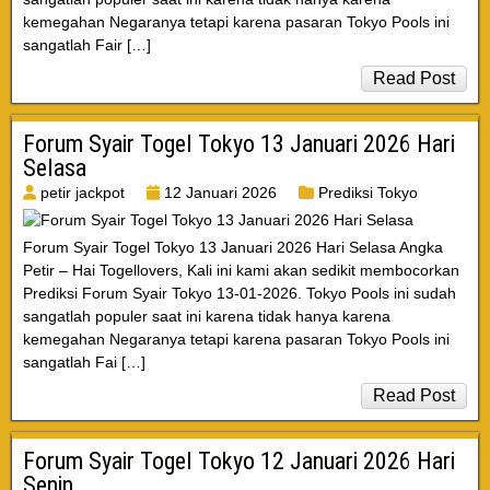
kemegahan Negaranya tetapi karena pasaran Tokyo Pools ini
sangatlah Fair […]
Read Post
Forum Syair Togel Tokyo 13 Januari 2026 Hari
Selasa
petir jackpot
12 Januari 2026
Prediksi Tokyo
Forum Syair Togel Tokyo 13 Januari 2026 Hari Selasa Angka
Petir – Hai Togellovers, Kali ini kami akan sedikit membocorkan
Prediksi Forum Syair Tokyo 13-01-2026. Tokyo Pools ini sudah
sangatlah populer saat ini karena tidak hanya karena
kemegahan Negaranya tetapi karena pasaran Tokyo Pools ini
sangatlah Fai […]
Read Post
Forum Syair Togel Tokyo 12 Januari 2026 Hari
Senin