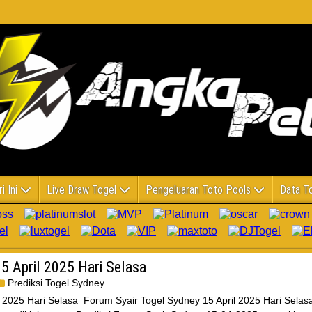
i Ini
Live Draw Togel
Pengeluaran Toto Pools
Data T
5 April 2025 Hari Selasa
Prediksi Togel Sydney
Forum Syair Togel Sydney 15 April 2025 Hari Selasa