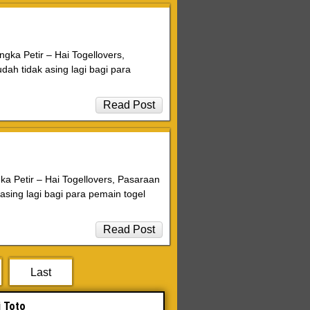
gka Petir – Hai Togellovers,
ah tidak asing lagi bagi para
Read Post
ka Petir – Hai Togellovers, Pasaraan
sing lagi bagi para pemain togel
Read Post
Last
 Toto