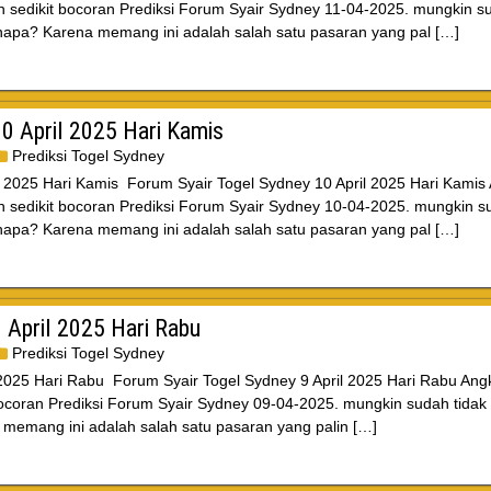
sedikit bocoran Prediksi Forum Syair Sydney 11-04-2025. mungkin sud
enapa? Karena memang ini adalah salah satu pasaran yang pal […]
0 April 2025 Hari Kamis
Prediksi Togel Sydney
Forum Syair Togel Sydney 10 April 2025 Hari Kamis A
sedikit bocoran Prediksi Forum Syair Sydney 10-04-2025. mungkin sud
enapa? Karena memang ini adalah salah satu pasaran yang pal […]
 April 2025 Hari Rabu
Prediksi Togel Sydney
Forum Syair Togel Sydney 9 April 2025 Hari Rabu Angk
ocoran Prediksi Forum Syair Sydney 09-04-2025. mungkin sudah tidak a
 memang ini adalah salah satu pasaran yang palin […]