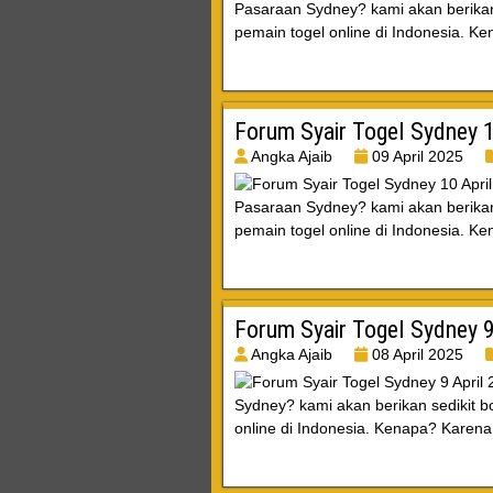
Pasaraan Sydney? kami akan berikan 
pemain togel online di Indonesia. K
Forum Syair Togel Sydney 1
Angka Ajaib
09 April 2025
Pasaraan Sydney? kami akan berikan 
pemain togel online di Indonesia. K
Forum Syair Togel Sydney 9
Angka Ajaib
08 April 2025
Sydney? kami akan berikan sedikit b
online di Indonesia. Kenapa? Karena