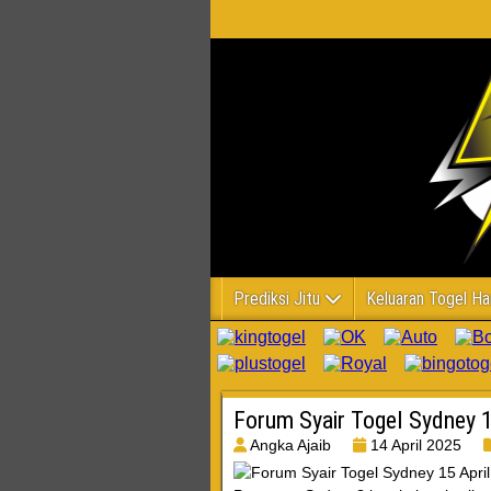
Prediksi Jitu
Keluaran Togel Har
Forum Syair Togel Sydney 1
Angka Ajaib
14 April 2025