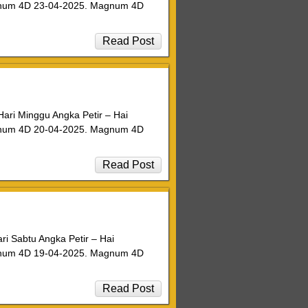
 Magnum 4D 23-04-2025. Magnum 4D
Read Post
ari Minggu Angka Petir – Hai
 Magnum 4D 20-04-2025. Magnum 4D
Read Post
i Sabtu Angka Petir – Hai
 Magnum 4D 19-04-2025. Magnum 4D
Read Post