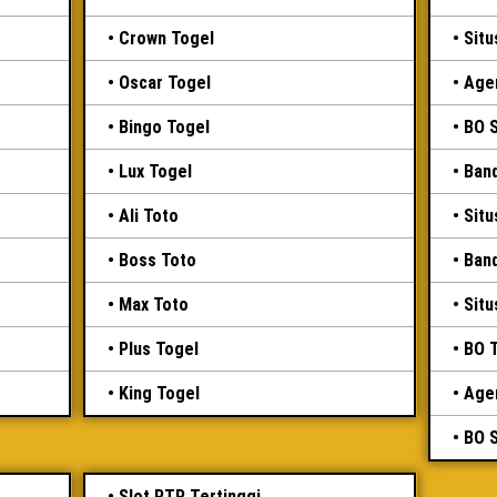
Crown Togel
Situ
Oscar Togel
Age
Bingo Togel
BO S
Lux Togel
Band
Ali Toto
Situ
Boss Toto
Band
Max Toto
Situ
Plus Togel
BO 
King Togel
Agen
BO S
Slot RTP Tertinggi