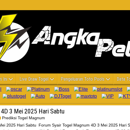
i Ini
Live Draw Togel
Pengeluaran Toto Pools
Data T
4D 3 Mei 2025 Hari Sabtu
Prediksi Togel Magnum
Forum Syair Togel Magnum 4D 3 Mei 2025 Hari Sa