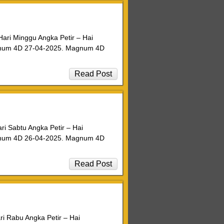
ari Minggu Angka Petir – Hai
 Magnum 4D 27-04-2025. Magnum 4D
Read Post
i Sabtu Angka Petir – Hai
 Magnum 4D 26-04-2025. Magnum 4D
Read Post
i Rabu Angka Petir – Hai