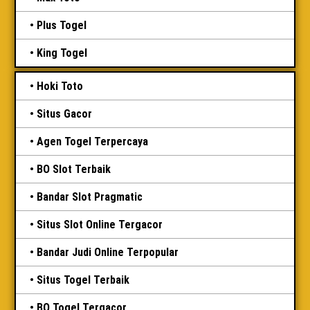
Plus Togel
King Togel
Hoki Toto
Situs Gacor
Agen Togel Terpercaya
BO Slot Terbaik
Bandar Slot Pragmatic
Situs Slot Online Tergacor
Bandar Judi Online Terpopular
Situs Togel Terbaik
BO Togel Tergacor