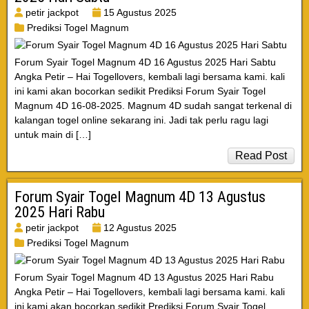
petir jackpot
15 Agustus 2025
Prediksi Togel Magnum
Forum Syair Togel Magnum 4D 16 Agustus 2025 Hari Sabtu
Angka Petir – Hai Togellovers, kembali lagi bersama kami. kali
ini kami akan bocorkan sedikit Prediksi Forum Syair Togel
Magnum 4D 16-08-2025. Magnum 4D sudah sangat terkenal di
kalangan togel online sekarang ini. Jadi tak perlu ragu lagi
untuk main di […]
Read Post
Forum Syair Togel Magnum 4D 13 Agustus
2025 Hari Rabu
petir jackpot
12 Agustus 2025
Prediksi Togel Magnum
Forum Syair Togel Magnum 4D 13 Agustus 2025 Hari Rabu
Angka Petir – Hai Togellovers, kembali lagi bersama kami. kali
ini kami akan bocorkan sedikit Prediksi Forum Syair Togel