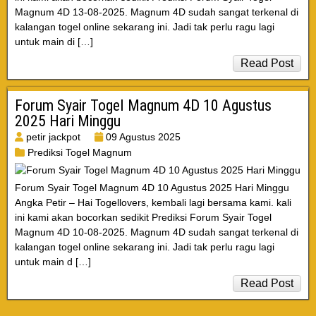
Magnum 4D 13-08-2025. Magnum 4D sudah sangat terkenal di
kalangan togel online sekarang ini. Jadi tak perlu ragu lagi
untuk main di […]
Read Post
Forum Syair Togel Magnum 4D 10 Agustus
2025 Hari Minggu
petir jackpot
09 Agustus 2025
Prediksi Togel Magnum
Forum Syair Togel Magnum 4D 10 Agustus 2025 Hari Minggu
Angka Petir – Hai Togellovers, kembali lagi bersama kami. kali
ini kami akan bocorkan sedikit Prediksi Forum Syair Togel
Magnum 4D 10-08-2025. Magnum 4D sudah sangat terkenal di
kalangan togel online sekarang ini. Jadi tak perlu ragu lagi
untuk main d […]
Read Post