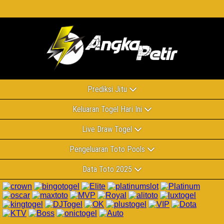
Prediksi Jitu
Keluaran Togel Hari Ini
Live Draw Togel
Pengeluaran Toto Pools
Data Toto 2025