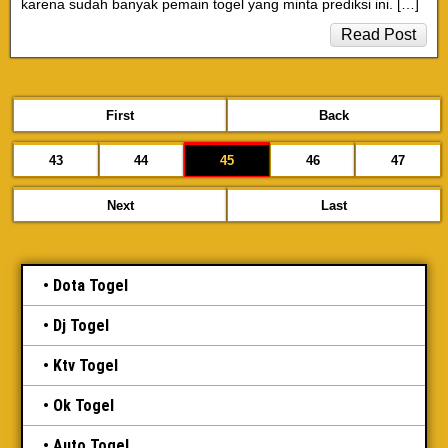
karena sudah banyak pemain togel yang minta prediksi ini. […]
Read Post
First
Back
43
44
45
46
47
Next
Last
Dota Togel
Dj Togel
Ktv Togel
Ok Togel
Auto Togel