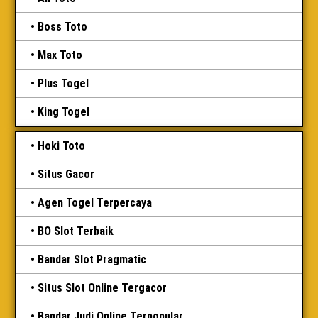
Boss Toto
Max Toto
Plus Togel
King Togel
Hoki Toto
Situs Gacor
Agen Togel Terpercaya
BO Slot Terbaik
Bandar Slot Pragmatic
Situs Slot Online Tergacor
Bandar Judi Online Terpopular