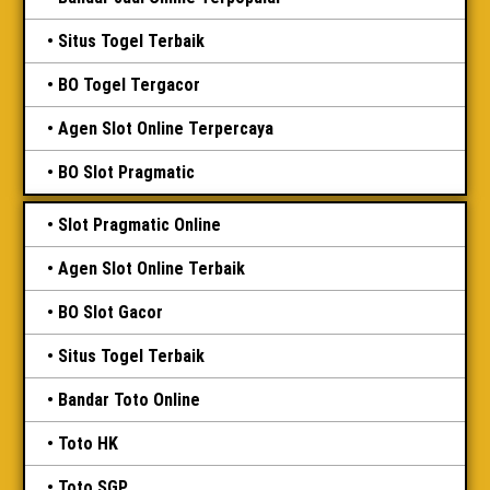
Situs Togel Terbaik
BO Togel Tergacor
Agen Slot Online Terpercaya
BO Slot Pragmatic
Slot Pragmatic Online
Agen Slot Online Terbaik
BO Slot Gacor
Situs Togel Terbaik
Bandar Toto Online
Toto HK
Toto SGP