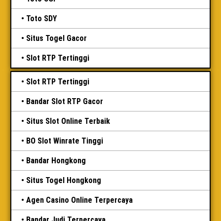
Toto SDY
Situs Togel Gacor
Slot RTP Tertinggi
Slot RTP Tertinggi
Bandar Slot RTP Gacor
Situs Slot Online Terbaik
BO Slot Winrate Tinggi
Bandar Hongkong
Situs Togel Hongkong
Agen Casino Online Terpercaya
Bandar Judi Terpercaya