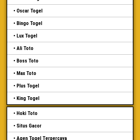
Oscar Togel
Bingo Togel
Lux Togel
Ali Toto
Boss Toto
Max Toto
Plus Togel
King Togel
Hoki Toto
Situs Gacor
Agen Togel Terpercaya