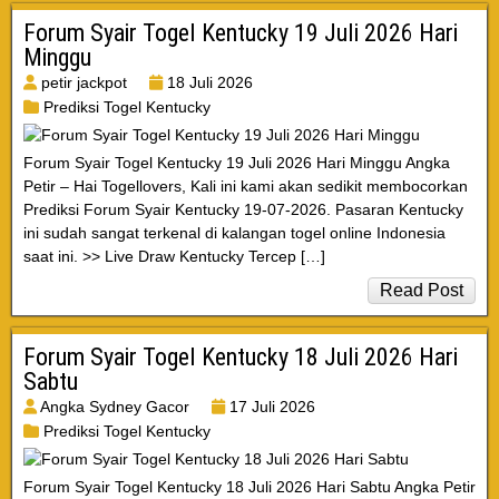
Forum Syair Togel Kentucky 19 Juli 2026 Hari
Minggu
petir jackpot
18 Juli 2026
Prediksi Togel Kentucky
Forum Syair Togel Kentucky 19 Juli 2026 Hari Minggu Angka
Petir – Hai Togellovers, Kali ini kami akan sedikit membocorkan
Prediksi Forum Syair Kentucky 19-07-2026. Pasaran Kentucky
ini sudah sangat terkenal di kalangan togel online Indonesia
saat ini. >> Live Draw Kentucky Tercep […]
Read Post
Forum Syair Togel Kentucky 18 Juli 2026 Hari
Sabtu
Angka Sydney Gacor
17 Juli 2026
Prediksi Togel Kentucky
Forum Syair Togel Kentucky 18 Juli 2026 Hari Sabtu Angka Petir