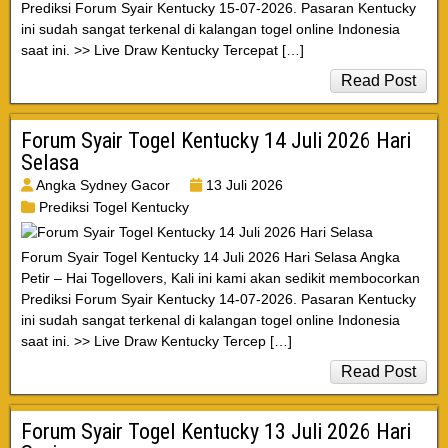
Prediksi Forum Syair Kentucky 15-07-2026. Pasaran Kentucky
ini sudah sangat terkenal di kalangan togel online Indonesia
saat ini. >> Live Draw Kentucky Tercepat […]
Read Post
Forum Syair Togel Kentucky 14 Juli 2026 Hari
Selasa
Angka Sydney Gacor
13 Juli 2026
Prediksi Togel Kentucky
Forum Syair Togel Kentucky 14 Juli 2026 Hari Selasa Angka
Petir – Hai Togellovers, Kali ini kami akan sedikit membocorkan
Prediksi Forum Syair Kentucky 14-07-2026. Pasaran Kentucky
ini sudah sangat terkenal di kalangan togel online Indonesia
saat ini. >> Live Draw Kentucky Tercep […]
Read Post
Forum Syair Togel Kentucky 13 Juli 2026 Hari