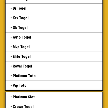
Dj Togel
Ktv Togel
Ok Togel
Auto Togel
Mvp Togel
Elite Togel
Royal Togel
Platinum Toto
Vip Toto
Platinum Slot
Crown Togel