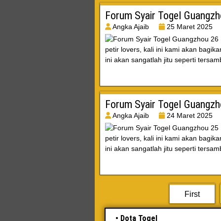
Forum Syair Togel Guangzh
Angka Ajaib
25 Maret 2025
petir lovers, kali ini kami akan bag
ini akan sangatlah jitu seperti tersam
Forum Syair Togel Guangzh
Angka Ajaib
24 Maret 2025
petir lovers, kali ini kami akan bag
ini akan sangatlah jitu seperti tersam
First
Dota Togel