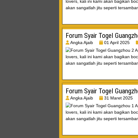
lovers, kali ini kami akan bagikan b
akan sangatlah jitu seperti tersambar
Forum Syair Togel Guangzho
Angka Ajaib
01 April 2025
lovers, kali ini kami akan bagikan b
akan sangatlah jitu seperti tersambar
Forum Syair Togel Guangzho
Angka Ajaib
31 Maret 2025
lovers, kali ini kami akan bagikan b
akan sangatlah jitu seperti tersambar