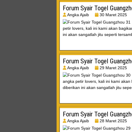
Forum Syair Togel Guangzh
Angka Ajaib
30 Maret 2025
petir lovers, kali ini kami akan bag
ini akan sangatlah jitu seperti tersam
Forum Syair Togel Guangzh
Angka Ajaib
29 Maret 2025
angka petir lovers, kali ini kami ak
diberikan ini akan sangatlah jitu sepe
Forum Syair Togel Guangzh
Angka Ajaib
28 Maret 2025