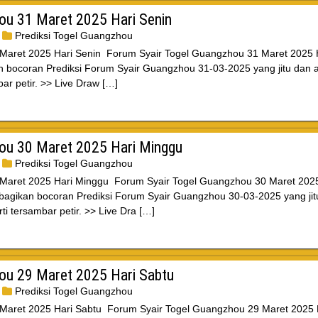
ou 31 Maret 2025 Hari Senin
Prediksi Togel Guangzhou
Forum Syair Togel Guangzhou 31 Maret 2025 H
ikan bocoran Prediksi Forum Syair Guangzhou 31-03-2025 yang jitu dan a
bar petir. >> Live Draw […]
ou 30 Maret 2025 Hari Minggu
Prediksi Togel Guangzhou
Forum Syair Togel Guangzhou 30 Maret 2025 
an bagikan bocoran Prediksi Forum Syair Guangzhou 30-03-2025 yang jit
rti tersambar petir. >> Live Dra […]
ou 29 Maret 2025 Hari Sabtu
Prediksi Togel Guangzhou
Forum Syair Togel Guangzhou 29 Maret 2025 H