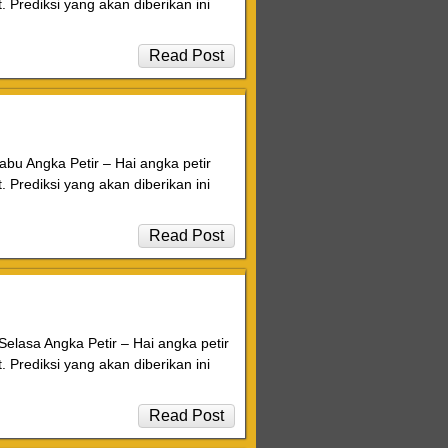
 Prediksi yang akan diberikan ini
Read Post
bu Angka Petir – Hai angka petir
 Prediksi yang akan diberikan ini
Read Post
elasa Angka Petir – Hai angka petir
 Prediksi yang akan diberikan ini
Read Post