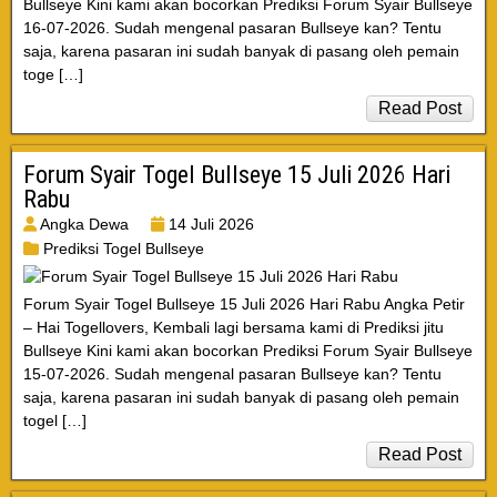
Bullseye Kini kami akan bocorkan Prediksi Forum Syair Bullseye
16-07-2026. Sudah mengenal pasaran Bullseye kan? Tentu
saja, karena pasaran ini sudah banyak di pasang oleh pemain
toge […]
Read Post
Forum Syair Togel Bullseye 15 Juli 2026 Hari
Rabu
Angka Dewa
14 Juli 2026
Prediksi Togel Bullseye
Forum Syair Togel Bullseye 15 Juli 2026 Hari Rabu Angka Petir
– Hai Togellovers, Kembali lagi bersama kami di Prediksi jitu
Bullseye Kini kami akan bocorkan Prediksi Forum Syair Bullseye
15-07-2026. Sudah mengenal pasaran Bullseye kan? Tentu
saja, karena pasaran ini sudah banyak di pasang oleh pemain
togel […]
Read Post