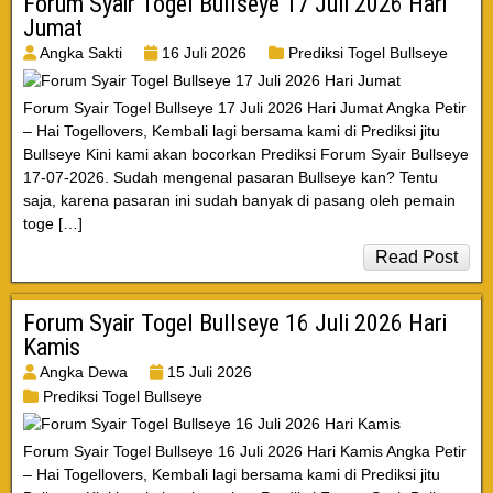
Forum Syair Togel Bullseye 17 Juli 2026 Hari
Jumat
Angka Sakti
16 Juli 2026
Prediksi Togel Bullseye
Forum Syair Togel Bullseye 17 Juli 2026 Hari Jumat Angka Petir
– Hai Togellovers, Kembali lagi bersama kami di Prediksi jitu
Bullseye Kini kami akan bocorkan Prediksi Forum Syair Bullseye
17-07-2026. Sudah mengenal pasaran Bullseye kan? Tentu
saja, karena pasaran ini sudah banyak di pasang oleh pemain
toge […]
Read Post
Forum Syair Togel Bullseye 16 Juli 2026 Hari
Kamis
Angka Dewa
15 Juli 2026
Prediksi Togel Bullseye
Forum Syair Togel Bullseye 16 Juli 2026 Hari Kamis Angka Petir
– Hai Togellovers, Kembali lagi bersama kami di Prediksi jitu