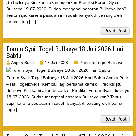
jitu Bullseye Kini kami akan bocorkan Prediksi Forum Syair
Bullseye 19-07-2026. Sudah mengenal pasaran Bullseye kan?
Tentu saja, karena pasaran ini sudah banyak di pasang oleh
pemain tog […]
Read Post
Forum Syair Togel Bullseye 18 Juli 2026 Hari
Sabtu
Angka Sakti
17 Juli 2026
Prediksi Togel Bullseye
Forum Syair Togel Bullseye 18 Juli 2026 Hari Sabtu Angka Petir
– Hai Togellovers, Kembali lagi bersama kami di Prediksi jitu
Bullseye Kini kami akan bocorkan Prediksi Forum Syair Bullseye
18-07-2026. Sudah mengenal pasaran Bullseye kan? Tentu
saja, karena pasaran ini sudah banyak di pasang oleh pemain
toge […]
Read Post