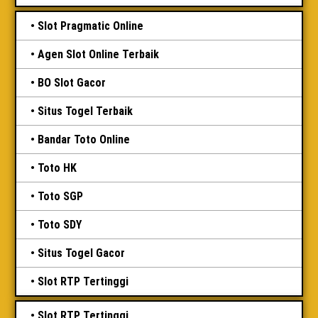
Slot Pragmatic Online
Agen Slot Online Terbaik
BO Slot Gacor
Situs Togel Terbaik
Bandar Toto Online
Toto HK
Toto SGP
Toto SDY
Situs Togel Gacor
Slot RTP Tertinggi
Slot RTP Tertinggi