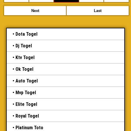
Next
Last
Dota Togel
Dj Togel
Ktv Togel
Ok Togel
Auto Togel
Mvp Togel
Elite Togel
Royal Togel
Platinum Toto