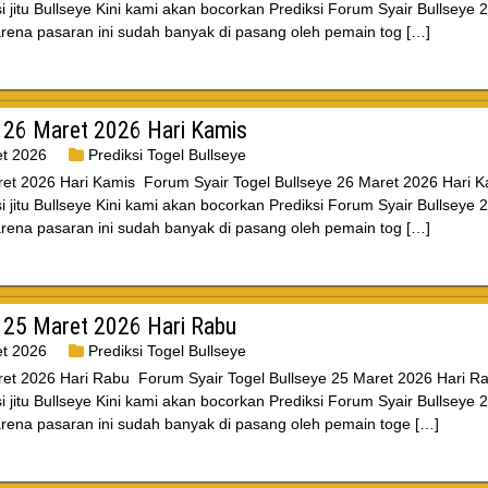
si jitu Bullseye Kini kami akan bocorkan Prediksi Forum Syair Bullsey
arena pasaran ini sudah banyak di pasang oleh pemain tog […]
e 26 Maret 2026 Hari Kamis
t 2026
Prediksi Togel Bullseye
Forum Syair Togel Bullseye 26 Maret 2026 Hari Ka
si jitu Bullseye Kini kami akan bocorkan Prediksi Forum Syair Bullsey
arena pasaran ini sudah banyak di pasang oleh pemain tog […]
e 25 Maret 2026 Hari Rabu
t 2026
Prediksi Togel Bullseye
Forum Syair Togel Bullseye 25 Maret 2026 Hari Ra
si jitu Bullseye Kini kami akan bocorkan Prediksi Forum Syair Bullsey
arena pasaran ini sudah banyak di pasang oleh pemain toge […]