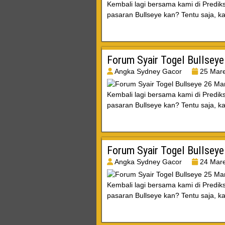
Kembali lagi bersama kami di Predik
pasaran Bullseye kan? Tentu saja, k
Forum Syair Togel Bullsey
Angka Sydney Gacor
25 Mare
Kembali lagi bersama kami di Predik
pasaran Bullseye kan? Tentu saja, k
Forum Syair Togel Bullsey
Angka Sydney Gacor
24 Mare
Kembali lagi bersama kami di Predik
pasaran Bullseye kan? Tentu saja, k