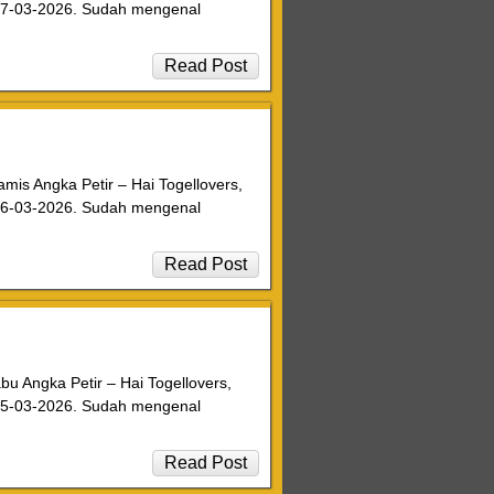
e 27-03-2026. Sudah mengenal
Read Post
mis Angka Petir – Hai Togellovers,
e 26-03-2026. Sudah mengenal
Read Post
bu Angka Petir – Hai Togellovers,
e 25-03-2026. Sudah mengenal
Read Post