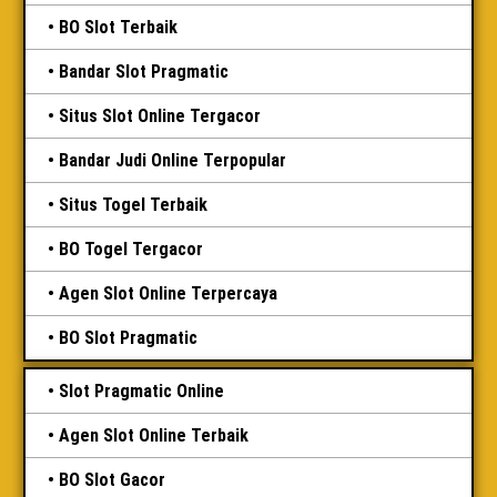
BO Slot Terbaik
Bandar Slot Pragmatic
Situs Slot Online Tergacor
Bandar Judi Online Terpopular
Situs Togel Terbaik
BO Togel Tergacor
Agen Slot Online Terpercaya
BO Slot Pragmatic
Slot Pragmatic Online
Agen Slot Online Terbaik
BO Slot Gacor