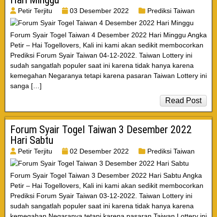
Petir Terjitu
03 Desember 2022
Prediksi Taiwan
Forum Syair Togel Taiwan 4 Desember 2022 Hari Minggu Angka
Petir – Hai Togellovers, Kali ini kami akan sedikit membocorkan
Prediksi Forum Syair Taiwan 04-12-2022. Taiwan Lottery ini
sudah sangatlah populer saat ini karena tidak hanya karena
kemegahan Negaranya tetapi karena pasaran Taiwan Lottery ini
sanga […]
Read Post
Forum Syair Togel Taiwan 3 Desember 2022
Hari Sabtu
Petir Terjitu
02 Desember 2022
Prediksi Taiwan
Forum Syair Togel Taiwan 3 Desember 2022 Hari Sabtu Angka
Petir – Hai Togellovers, Kali ini kami akan sedikit membocorkan
Prediksi Forum Syair Taiwan 03-12-2022. Taiwan Lottery ini
sudah sangatlah populer saat ini karena tidak hanya karena
kemegahan Negaranya tetapi karena pasaran Taiwan Lottery ini