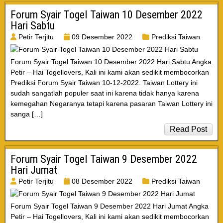
Forum Syair Togel Taiwan 10 Desember 2022
Hari Sabtu
Petir Terjitu
09 Desember 2022
Prediksi Taiwan
Forum Syair Togel Taiwan 10 Desember 2022 Hari Sabtu Angka
Petir – Hai Togellovers, Kali ini kami akan sedikit membocorkan
Prediksi Forum Syair Taiwan 10-12-2022. Taiwan Lottery ini
sudah sangatlah populer saat ini karena tidak hanya karena
kemegahan Negaranya tetapi karena pasaran Taiwan Lottery ini
sanga […]
Read Post
Forum Syair Togel Taiwan 9 Desember 2022
Hari Jumat
Petir Terjitu
08 Desember 2022
Prediksi Taiwan
Forum Syair Togel Taiwan 9 Desember 2022 Hari Jumat Angka
Petir – Hai Togellovers, Kali ini kami akan sedikit membocorkan