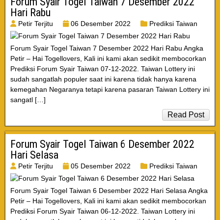
Forum Syair Togel Taiwan 7 Desember 2022
Hari Rabu
Petir Terjitu
06 Desember 2022
Prediksi Taiwan
Forum Syair Togel Taiwan 7 Desember 2022 Hari Rabu Angka
Petir – Hai Togellovers, Kali ini kami akan sedikit membocorkan
Prediksi Forum Syair Taiwan 07-12-2022. Taiwan Lottery ini
sudah sangatlah populer saat ini karena tidak hanya karena
kemegahan Negaranya tetapi karena pasaran Taiwan Lottery ini
sangatl […]
Read Post
Forum Syair Togel Taiwan 6 Desember 2022
Hari Selasa
Petir Terjitu
05 Desember 2022
Prediksi Taiwan
Forum Syair Togel Taiwan 6 Desember 2022 Hari Selasa Angka
Petir – Hai Togellovers, Kali ini kami akan sedikit membocorkan
Prediksi Forum Syair Taiwan 06-12-2022. Taiwan Lottery ini