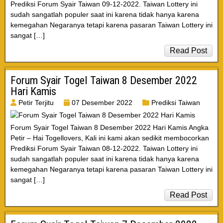
Prediksi Forum Syair Taiwan 09-12-2022. Taiwan Lottery ini
sudah sangatlah populer saat ini karena tidak hanya karena
kemegahan Negaranya tetapi karena pasaran Taiwan Lottery ini
sangat […]
Read Post
Forum Syair Togel Taiwan 8 Desember 2022
Hari Kamis
Petir Terjitu
07 Desember 2022
Prediksi Taiwan
Forum Syair Togel Taiwan 8 Desember 2022 Hari Kamis Angka
Petir – Hai Togellovers, Kali ini kami akan sedikit membocorkan
Prediksi Forum Syair Taiwan 08-12-2022. Taiwan Lottery ini
sudah sangatlah populer saat ini karena tidak hanya karena
kemegahan Negaranya tetapi karena pasaran Taiwan Lottery ini
sangat […]
Read Post