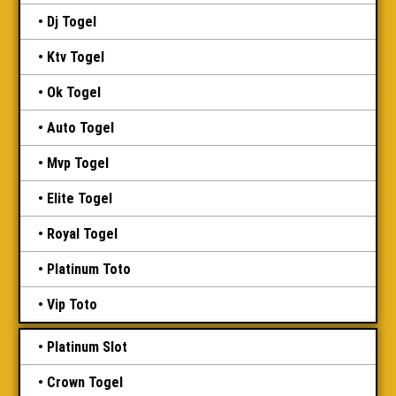
Dj Togel
Ktv Togel
Ok Togel
Auto Togel
Mvp Togel
Elite Togel
Royal Togel
Platinum Toto
Vip Toto
Platinum Slot
Crown Togel