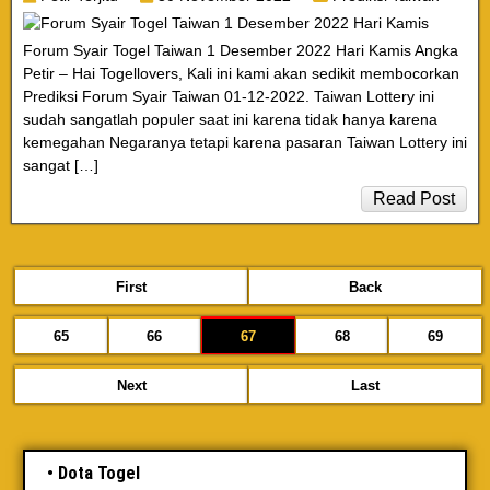
Forum Syair Togel Taiwan 1 Desember 2022 Hari Kamis Angka
Petir – Hai Togellovers, Kali ini kami akan sedikit membocorkan
Prediksi Forum Syair Taiwan 01-12-2022. Taiwan Lottery ini
sudah sangatlah populer saat ini karena tidak hanya karena
kemegahan Negaranya tetapi karena pasaran Taiwan Lottery ini
sangat […]
Read Post
First
Back
65
66
67
68
69
Next
Last
Dota Togel