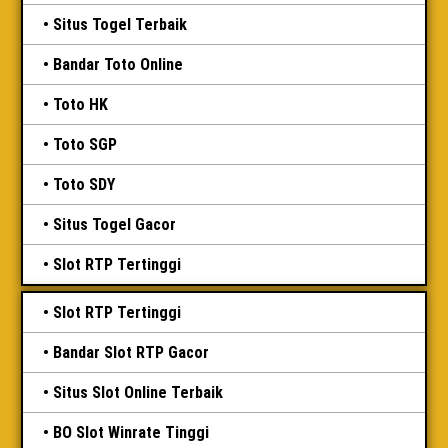
Situs Togel Terbaik
Bandar Toto Online
Toto HK
Toto SGP
Toto SDY
Situs Togel Gacor
Slot RTP Tertinggi
Slot RTP Tertinggi
Bandar Slot RTP Gacor
Situs Slot Online Terbaik
BO Slot Winrate Tinggi