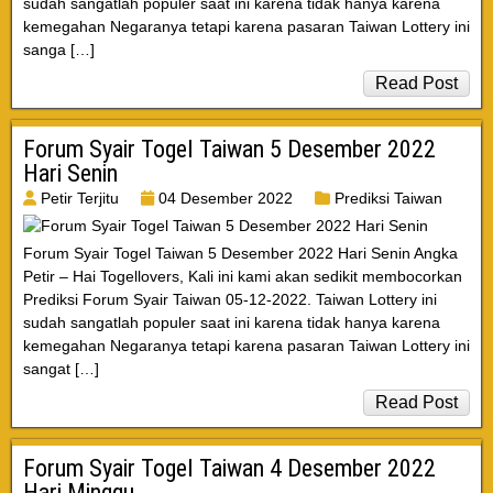
sudah sangatlah populer saat ini karena tidak hanya karena
kemegahan Negaranya tetapi karena pasaran Taiwan Lottery ini
sanga […]
Read Post
Forum Syair Togel Taiwan 5 Desember 2022
Hari Senin
Petir Terjitu
04 Desember 2022
Prediksi Taiwan
Forum Syair Togel Taiwan 5 Desember 2022 Hari Senin Angka
Petir – Hai Togellovers, Kali ini kami akan sedikit membocorkan
Prediksi Forum Syair Taiwan 05-12-2022. Taiwan Lottery ini
sudah sangatlah populer saat ini karena tidak hanya karena
kemegahan Negaranya tetapi karena pasaran Taiwan Lottery ini
sangat […]
Read Post
Forum Syair Togel Taiwan 4 Desember 2022
Hari Minggu