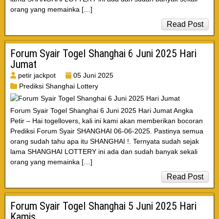
orang yang memainka […]
Read Post
Forum Syair Togel Shanghai 6 Juni 2025 Hari
Jumat
petir jackpot
05 Juni 2025
Prediksi Shanghai Lottery
Forum Syair Togel Shanghai 6 Juni 2025 Hari Jumat Angka
Petir – Hai togellovers, kali ini kami akan memberikan bocoran
Prediksi Forum Syair SHANGHAI 06-06-2025. Pastinya semua
orang sudah tahu apa itu SHANGHAI !. Ternyata sudah sejak
lama SHANGHAI LOTTERY ini ada dan sudah banyak sekali
orang yang memainka […]
Read Post
Forum Syair Togel Shanghai 5 Juni 2025 Hari
Kamis