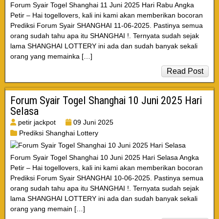
Forum Syair Togel Shanghai 11 Juni 2025 Hari Rabu Angka
Petir – Hai togellovers, kali ini kami akan memberikan bocoran
Prediksi Forum Syair SHANGHAI 11-06-2025. Pastinya semua
orang sudah tahu apa itu SHANGHAI !. Ternyata sudah sejak
lama SHANGHAI LOTTERY ini ada dan sudah banyak sekali
orang yang memainka […]
Read Post
Forum Syair Togel Shanghai 10 Juni 2025 Hari
Selasa
petir jackpot
09 Juni 2025
Prediksi Shanghai Lottery
Forum Syair Togel Shanghai 10 Juni 2025 Hari Selasa Angka
Petir – Hai togellovers, kali ini kami akan memberikan bocoran
Prediksi Forum Syair SHANGHAI 10-06-2025. Pastinya semua
orang sudah tahu apa itu SHANGHAI !. Ternyata sudah sejak
lama SHANGHAI LOTTERY ini ada dan sudah banyak sekali
orang yang memain […]