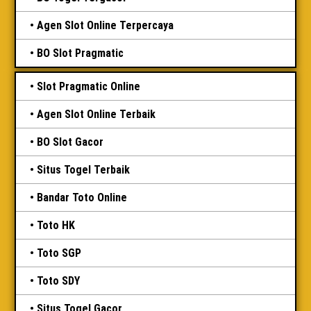
Agen Slot Online Terpercaya
BO Slot Pragmatic
Slot Pragmatic Online
Agen Slot Online Terbaik
BO Slot Gacor
Situs Togel Terbaik
Bandar Toto Online
Toto HK
Toto SGP
Toto SDY
Situs Togel Gacor