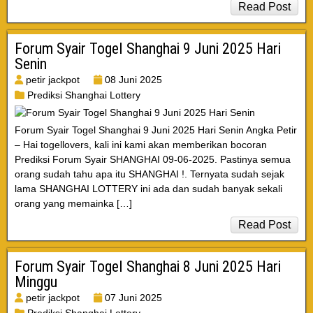
Read Post
Forum Syair Togel Shanghai 9 Juni 2025 Hari
Senin
petir jackpot
08 Juni 2025
Prediksi Shanghai Lottery
Forum Syair Togel Shanghai 9 Juni 2025 Hari Senin Angka Petir
– Hai togellovers, kali ini kami akan memberikan bocoran
Prediksi Forum Syair SHANGHAI 09-06-2025. Pastinya semua
orang sudah tahu apa itu SHANGHAI !. Ternyata sudah sejak
lama SHANGHAI LOTTERY ini ada dan sudah banyak sekali
orang yang memainka […]
Read Post
Forum Syair Togel Shanghai 8 Juni 2025 Hari
Minggu
petir jackpot
07 Juni 2025