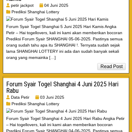
petir jackpot
04 Juni 2025
Prediksi Shanghai Lottery
Forum Syair Togel Shanghai 5 Juni 2025 Hari Kamis Angka
Petir – Hai togellovers, kali ini kami akan memberikan bocoran
Prediksi Forum Syair SHANGHAI 05-06-2025. Pastinya semua
orang sudah tahu apa itu SHANGHAI !. Ternyata sudah sejak
lama SHANGHAI LOTTERY ini ada dan sudah banyak sekali
orang yang memainka […]
Read Post
Forum Syair Togel Shanghai 4 Juni 2025 Hari
Rabu
Data Petir
03 Juni 2025
Prediksi Shanghai Lottery
Forum Syair Togel Shanghai 4 Juni 2025 Hari Rabu Angka Petir
– Hai togellovers, kali ini kami akan memberikan bocoran
Prediksi Forum Syair SHANGHAI 04-06-2025. Pastinya semua