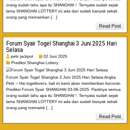
orang sudah tahu apa itu SHANGHAI !. Ternyata sudah sejak
lama SHANGHAI LOTTERY ini ada dan sudah banyak sekali
orang yang memainkan […]
Read Post
Forum Syair Togel Shanghai 3 Juni 2025 Hari
Selasa
petir jackpot
02 Juni 2025
Prediksi Shanghai Lottery
Forum Syair Togel Shanghai 3 Juni 2025 Hari Selasa Angka
Petir – Hai togellovers, kali ini kami akan memberikan bocoran
Prediksi Forum Syair SHANGHAI 03-06-2025. Pastinya semua
orang sudah tahu apa itu SHANGHAI !. Ternyata sudah sejak
lama SHANGHAI LOTTERY ini ada dan sudah banyak sekali
orang yang memaink […]
Read Post