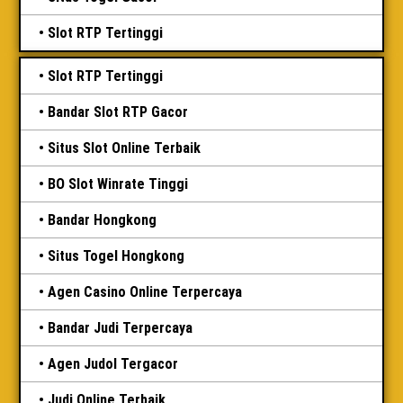
Slot RTP Tertinggi
Slot RTP Tertinggi
Bandar Slot RTP Gacor
Situs Slot Online Terbaik
BO Slot Winrate Tinggi
Bandar Hongkong
Situs Togel Hongkong
Agen Casino Online Terpercaya
Bandar Judi Terpercaya
Agen Judol Tergacor
Judi Online Terbaik