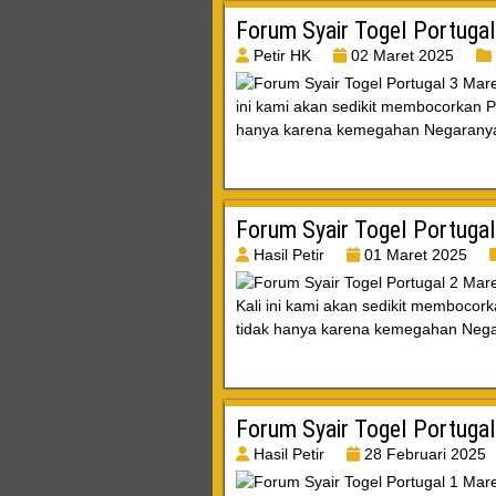
Forum Syair Togel Portugal
Petir HK
02 Maret 2025
ini kami akan sedikit membocorkan Pr
hanya karena kemegahan Negaranya t
Forum Syair Togel Portuga
Hasil Petir
01 Maret 2025
Kali ini kami akan sedikit membocork
tidak hanya karena kemegahan Negar
Forum Syair Togel Portugal
Hasil Petir
28 Februari 2025