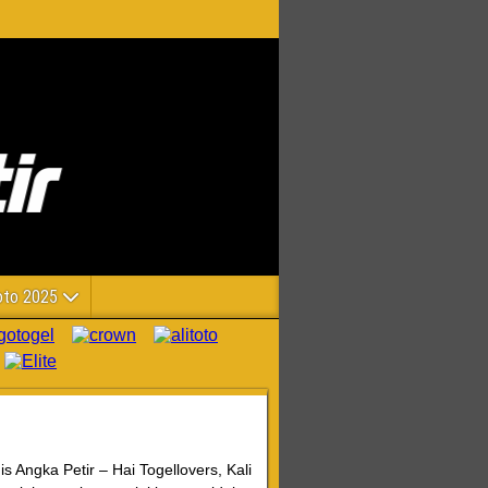
oto 2025
 Angka Petir – Hai Togellovers, Kali