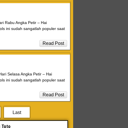
ri Rabu Angka Petir – Hai
ols ini sudah sangatlah populer saat
Read Post
ari Selasa Angka Petir – Hai
ols ini sudah sangatlah populer saat
Read Post
Last
 Toto