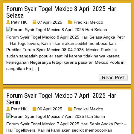
Forum Syair Togel Mexico 8 April 2025 Hari
Selasa
Petir HK
07 April 2025
Prediksi Mexico
Forum Syair Togel Mexico 8 April 2025 Hari Selasa Angka Petir
– Hai Togellovers, Kali ini kami akan sedikit membocorkan
Prediksi Forum Syair Mexico 08-04-2025. Mexico Pools ini
sudah sangatlah populer saat ini karena tidak hanya karena
kemegahan Negaranya tetapi karena pasaran Mexico Pools ini
sangatlah Fa […]
Read Post
Forum Syair Togel Mexico 7 April 2025 Hari
Senin
Petir HK
06 April 2025
Prediksi Mexico
Forum Syair Togel Mexico 7 April 2025 Hari Senin Angka Petir –
Hai Togellovers, Kali ini kami akan sedikit membocorkan