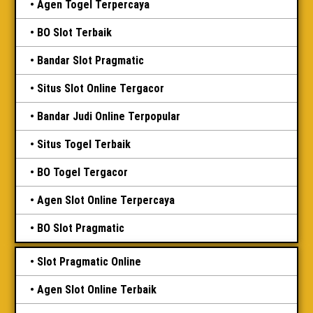
Agen Togel Terpercaya
BO Slot Terbaik
Bandar Slot Pragmatic
Situs Slot Online Tergacor
Bandar Judi Online Terpopular
Situs Togel Terbaik
BO Togel Tergacor
Agen Slot Online Terpercaya
BO Slot Pragmatic
Slot Pragmatic Online
Agen Slot Online Terbaik