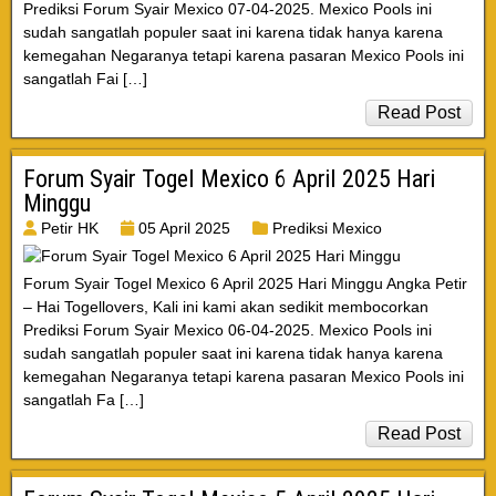
Prediksi Forum Syair Mexico 07-04-2025. Mexico Pools ini
sudah sangatlah populer saat ini karena tidak hanya karena
kemegahan Negaranya tetapi karena pasaran Mexico Pools ini
sangatlah Fai […]
Read Post
Forum Syair Togel Mexico 6 April 2025 Hari
Minggu
Petir HK
05 April 2025
Prediksi Mexico
Forum Syair Togel Mexico 6 April 2025 Hari Minggu Angka Petir
– Hai Togellovers, Kali ini kami akan sedikit membocorkan
Prediksi Forum Syair Mexico 06-04-2025. Mexico Pools ini
sudah sangatlah populer saat ini karena tidak hanya karena
kemegahan Negaranya tetapi karena pasaran Mexico Pools ini
sangatlah Fa […]
Read Post