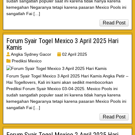
sudah sangatlah populer saat ini karena tidak hanya karena
kemegahan Negaranya tetapi karena pasaran Mexico Pools ini
sangatlah Fai […]
Read Post
Forum Syair Togel Mexico 3 April 2025 Hari
Kamis
Angka Sydney Gacor
02 April 2025
Prediksi Mexico
Forum Syair Togel Mexico 3 April 2025 Hari Kamis Angka Petir –
Hai Togellovers, Kali ini kami akan sedikit membocorkan
Prediksi Forum Syair Mexico 03-04-2025. Mexico Pools ini
sudah sangatlah populer saat ini karena tidak hanya karena
kemegahan Negaranya tetapi karena pasaran Mexico Pools ini
sangatlah Fai […]
Read Post
Forum Syair Togel Mexico 2 April 2025 Hari