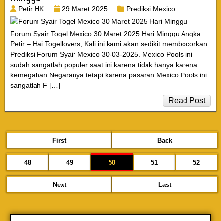
Petir HK
29 Maret 2025
Prediksi Mexico
Forum Syair Togel Mexico 30 Maret 2025 Hari Minggu Angka
Petir – Hai Togellovers, Kali ini kami akan sedikit membocorkan
Prediksi Forum Syair Mexico 30-03-2025. Mexico Pools ini
sudah sangatlah populer saat ini karena tidak hanya karena
kemegahan Negaranya tetapi karena pasaran Mexico Pools ini
sangatlah F […]
Read Post
First
Back
48
49
50
51
52
Next
Last