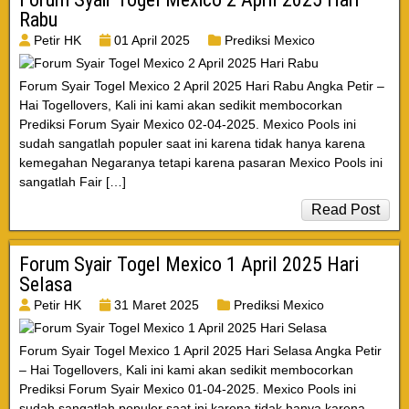
Rabu
Petir HK
01 April 2025
Prediksi Mexico
Forum Syair Togel Mexico 2 April 2025 Hari Rabu Angka Petir –
Hai Togellovers, Kali ini kami akan sedikit membocorkan
Prediksi Forum Syair Mexico 02-04-2025. Mexico Pools ini
sudah sangatlah populer saat ini karena tidak hanya karena
kemegahan Negaranya tetapi karena pasaran Mexico Pools ini
sangatlah Fair […]
Read Post
Forum Syair Togel Mexico 1 April 2025 Hari
Selasa
Petir HK
31 Maret 2025
Prediksi Mexico
Forum Syair Togel Mexico 1 April 2025 Hari Selasa Angka Petir
– Hai Togellovers, Kali ini kami akan sedikit membocorkan
Prediksi Forum Syair Mexico 01-04-2025. Mexico Pools ini
sudah sangatlah populer saat ini karena tidak hanya karena