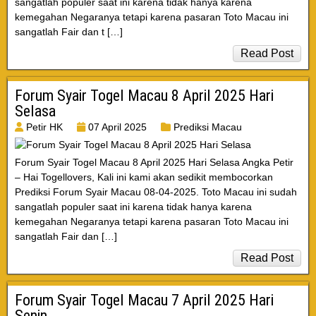
sangatlah populer saat ini karena tidak hanya karena
kemegahan Negaranya tetapi karena pasaran Toto Macau ini
sangatlah Fair dan t […]
Read Post
Forum Syair Togel Macau 8 April 2025 Hari
Selasa
Petir HK
07 April 2025
Prediksi Macau
Forum Syair Togel Macau 8 April 2025 Hari Selasa Angka Petir
– Hai Togellovers, Kali ini kami akan sedikit membocorkan
Prediksi Forum Syair Macau 08-04-2025. Toto Macau ini sudah
sangatlah populer saat ini karena tidak hanya karena
kemegahan Negaranya tetapi karena pasaran Toto Macau ini
sangatlah Fair dan […]
Read Post
Forum Syair Togel Macau 7 April 2025 Hari
Senin