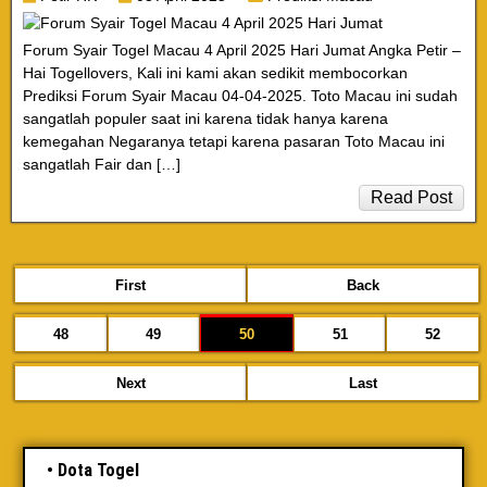
Forum Syair Togel Macau 4 April 2025 Hari Jumat Angka Petir –
Hai Togellovers, Kali ini kami akan sedikit membocorkan
Prediksi Forum Syair Macau 04-04-2025. Toto Macau ini sudah
sangatlah populer saat ini karena tidak hanya karena
kemegahan Negaranya tetapi karena pasaran Toto Macau ini
sangatlah Fair dan […]
Read Post
First
Back
48
49
50
51
52
Next
Last
Dota Togel