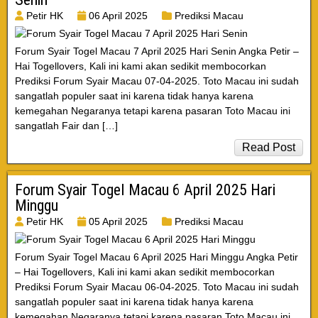
Petir HK
06 April 2025
Prediksi Macau
Forum Syair Togel Macau 7 April 2025 Hari Senin Angka Petir –
Hai Togellovers, Kali ini kami akan sedikit membocorkan
Prediksi Forum Syair Macau 07-04-2025. Toto Macau ini sudah
sangatlah populer saat ini karena tidak hanya karena
kemegahan Negaranya tetapi karena pasaran Toto Macau ini
sangatlah Fair dan […]
Read Post
Forum Syair Togel Macau 6 April 2025 Hari
Minggu
Petir HK
05 April 2025
Prediksi Macau
Forum Syair Togel Macau 6 April 2025 Hari Minggu Angka Petir
– Hai Togellovers, Kali ini kami akan sedikit membocorkan
Prediksi Forum Syair Macau 06-04-2025. Toto Macau ini sudah
sangatlah populer saat ini karena tidak hanya karena
kemegahan Negaranya tetapi karena pasaran Toto Macau ini