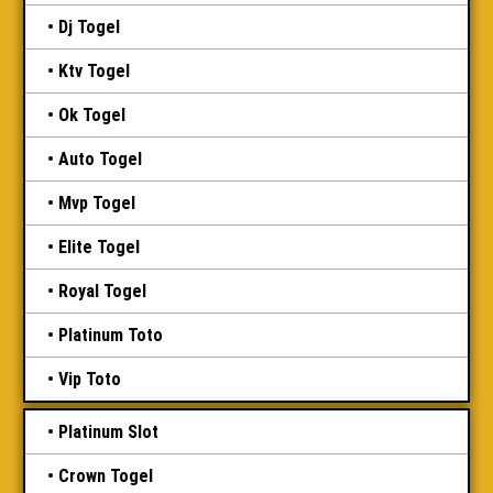
Dj Togel
Ktv Togel
Ok Togel
Auto Togel
Mvp Togel
Elite Togel
Royal Togel
Platinum Toto
Vip Toto
Platinum Slot
Crown Togel