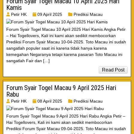
Forum Syair Togel Macau 10 April 2025 Hari
Kamis
Petir HK
09 April 2025
Prediksi Macau
Forum Syair Togel Macau 10 April 2025 Hari Kamis Angka Petir
– Hai Togellovers, Kali ini kami akan sedikit membocorkan
Prediksi Forum Syair Macau 10-04-2025. Toto Macau ini sudah
sangatlah populer saat ini karena tidak hanya karena
kemegahan Negaranya tetapi karena pasaran Toto Macau ini
sangatlah Fair dan […]
Read Post
Forum Syair Togel Macau 9 April 2025 Hari
Rabu
Petir HK
08 April 2025
Prediksi Macau
Forum Syair Togel Macau 9 April 2025 Hari Rabu Angka Petir –
Hai Togellovers, Kali ini kami akan sedikit membocorkan
Prediksi Forum Syair Macau 09-04-2025. Toto Macau ini sudah