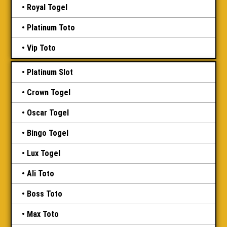
Royal Togel
Platinum Toto
Vip Toto
Platinum Slot
Crown Togel
Oscar Togel
Bingo Togel
Lux Togel
Ali Toto
Boss Toto
Max Toto