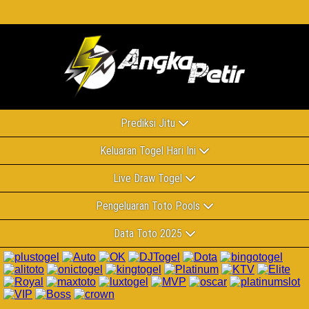
Prediksi Jitu
Keluaran Togel Hari Ini
Live Draw Togel
Pengeluaran Toto Pools
Data Toto 2025