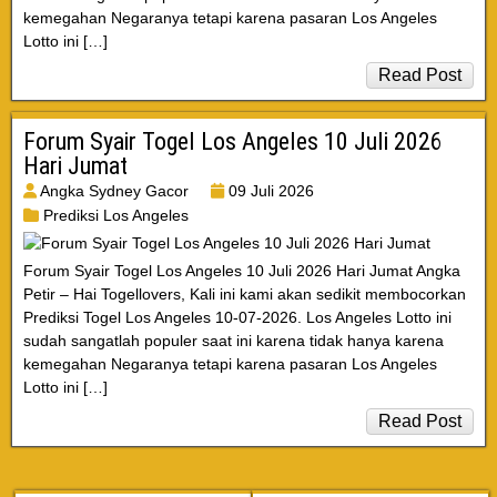
kemegahan Negaranya tetapi karena pasaran Los Angeles
Lotto ini […]
Read Post
Forum Syair Togel Los Angeles 10 Juli 2026
Hari Jumat
Angka Sydney Gacor
09 Juli 2026
Prediksi Los Angeles
Forum Syair Togel Los Angeles 10 Juli 2026 Hari Jumat Angka
Petir – Hai Togellovers, Kali ini kami akan sedikit membocorkan
Prediksi Togel Los Angeles 10-07-2026. Los Angeles Lotto ini
sudah sangatlah populer saat ini karena tidak hanya karena
kemegahan Negaranya tetapi karena pasaran Los Angeles
Lotto ini […]
Read Post