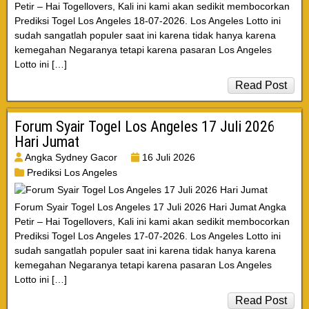
Petir – Hai Togellovers, Kali ini kami akan sedikit membocorkan
Prediksi Togel Los Angeles 18-07-2026. Los Angeles Lotto ini
sudah sangatlah populer saat ini karena tidak hanya karena
kemegahan Negaranya tetapi karena pasaran Los Angeles
Lotto ini […]
Read Post
Forum Syair Togel Los Angeles 17 Juli 2026
Hari Jumat
Angka Sydney Gacor
16 Juli 2026
Prediksi Los Angeles
Forum Syair Togel Los Angeles 17 Juli 2026 Hari Jumat Angka
Petir – Hai Togellovers, Kali ini kami akan sedikit membocorkan
Prediksi Togel Los Angeles 17-07-2026. Los Angeles Lotto ini
sudah sangatlah populer saat ini karena tidak hanya karena
kemegahan Negaranya tetapi karena pasaran Los Angeles
Lotto ini […]
Read Post