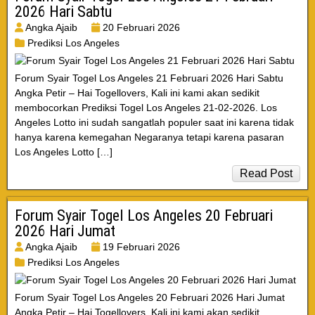
2026 Hari Sabtu
Angka Ajaib
20 Februari 2026
Prediksi Los Angeles
Forum Syair Togel Los Angeles 21 Februari 2026 Hari Sabtu
Angka Petir – Hai Togellovers, Kali ini kami akan sedikit
membocorkan Prediksi Togel Los Angeles 21-02-2026. Los
Angeles Lotto ini sudah sangatlah populer saat ini karena tidak
hanya karena kemegahan Negaranya tetapi karena pasaran
Los Angeles Lotto […]
Read Post
Forum Syair Togel Los Angeles 20 Februari
2026 Hari Jumat
Angka Ajaib
19 Februari 2026
Prediksi Los Angeles
Forum Syair Togel Los Angeles 20 Februari 2026 Hari Jumat
Angka Petir – Hai Togellovers, Kali ini kami akan sedikit