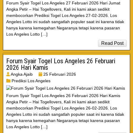
Forum Syair Togel Los Angeles 27 Februari 2026 Hari Jumat
Angka Petir – Hai Togellovers, Kali ini kami akan sedikit
membocorkan Prediksi Togel Los Angeles 27-02-2026. Los
Angeles Lotto ini sudah sangatlah populer saat ini karena tidak
hanya karena kemegahan Negaranya tetapi karena pasaran
Los Angeles Lotto […]
Read Post
Forum Syair Togel Los Angeles 26 Februari
2026 Hari Kamis
Angka Ajaib
25 Februari 2026
Prediksi Los Angeles
Forum Syair Togel Los Angeles 26 Februari 2026 Hari Kamis
Angka Petir – Hai Togellovers, Kali ini kami akan sedikit
membocorkan Prediksi Togel Los Angeles 26-02-2026. Los
Angeles Lotto ini sudah sangatlah populer saat ini karena tidak
hanya karena kemegahan Negaranya tetapi karena pasaran
Los Angeles Lotto […]