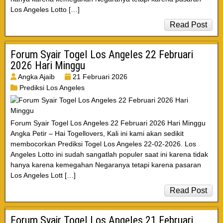
Los Angeles Lotto […]
Read Post
Forum Syair Togel Los Angeles 22 Februari
2026 Hari Minggu
Angka Ajaib
21 Februari 2026
Prediksi Los Angeles
Forum Syair Togel Los Angeles 22 Februari 2026 Hari Minggu
Angka Petir – Hai Togellovers, Kali ini kami akan sedikit
membocorkan Prediksi Togel Los Angeles 22-02-2026. Los
Angeles Lotto ini sudah sangatlah populer saat ini karena tidak
hanya karena kemegahan Negaranya tetapi karena pasaran
Los Angeles Lott […]
Read Post
Forum Syair Togel Los Angeles 21 Februari