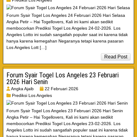
Prediksi Los Angeles
Forum Syair Togel Los Angeles 24 Februari 2026 Hari Selasa
Angka Petir – Hai Togellovers, Kali ini kami akan sedikit
membocorkan Prediksi Togel Los Angeles 24-02-2026. Los
Angeles Lotto ini sudah sangatlah populer saat ini karena tidak
hanya karena kemegahan Negaranya tetapi karena pasaran
Los Angeles Lott […]
Read Post
Forum Syair Togel Los Angeles 23 Februari
2026 Hari Senin
Angka Ajaib
22 Februari 2026
Prediksi Los Angeles
Forum Syair Togel Los Angeles 23 Februari 2026 Hari Senin
Angka Petir – Hai Togellovers, Kali ini kami akan sedikit
membocorkan Prediksi Togel Los Angeles 23-02-2026. Los
Angeles Lotto ini sudah sangatlah populer saat ini karena tidak
hanya karena kemegahan Negaranya tetapi karena pasaran