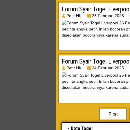
Forum Syair Togel Liverpoo
Petir HK
25 Februari 2025
pecinta angka petir, Inilah bocoran p
disediakan bocorannya karena sudah 
Forum Syair Togel Liverpoo
Petir HK
24 Februari 2025
pecinta angka petir, Inilah bocoran p
disediakan bocorannya karena sudah 
First
Dota Togel