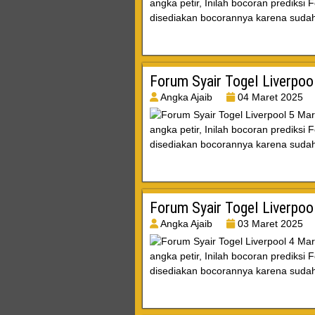
angka petir, Inilah bocoran prediksi 
disediakan bocorannya karena sudah 
Forum Syair Togel Liverpoo
Angka Ajaib
04 Maret 2025
angka petir, Inilah bocoran prediksi 
disediakan bocorannya karena sudah 
Forum Syair Togel Liverpoo
Angka Ajaib
03 Maret 2025
angka petir, Inilah bocoran prediksi 
disediakan bocorannya karena sudah 