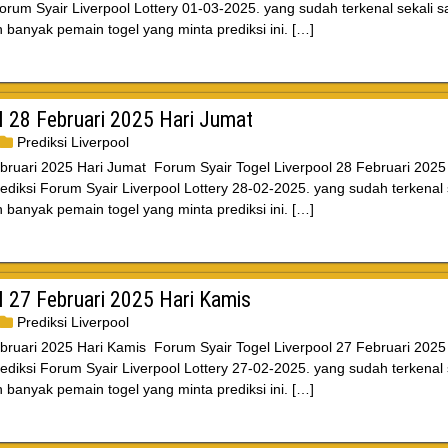
Forum Syair Liverpool Lottery 01-03-2025. yang sudah terkenal sekali saa
banyak pemain togel yang minta prediksi ini. […]
l 28 Februari 2025 Hari Jumat
Prediksi Liverpool
Forum Syair Togel Liverpool 28 Februari 2025
rediksi Forum Syair Liverpool Lottery 28-02-2025. yang sudah terkenal se
banyak pemain togel yang minta prediksi ini. […]
l 27 Februari 2025 Hari Kamis
Prediksi Liverpool
Forum Syair Togel Liverpool 27 Februari 2025
rediksi Forum Syair Liverpool Lottery 27-02-2025. yang sudah terkenal se
banyak pemain togel yang minta prediksi ini. […]