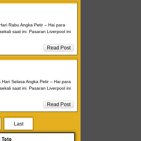
Hari Rabu Angka Petir – Hai para
kali saat ini. Pasaran Liverpool ini
Read Post
 Hari Selasa Angka Petir – Hai para
kali saat ini. Pasaran Liverpool ini
Read Post
Last
 Toto