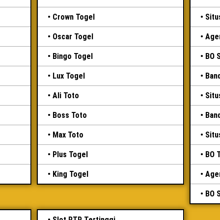
Crown Togel
Situ
Oscar Togel
Age
Bingo Togel
BO S
Lux Togel
Band
Ali Toto
Situ
Boss Toto
Band
Max Toto
Situ
Plus Togel
BO 
King Togel
Agen
BO S
Slot RTP Tertinggi