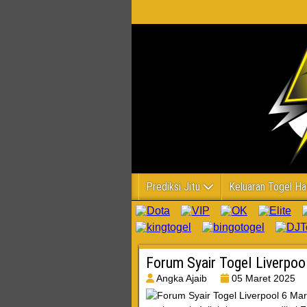
Prediksi Jitu
Keluaran Togel Har
Forum Syair Togel Liverpoo
Angka Ajaib
05 Maret 2025