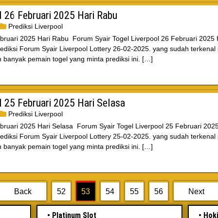
l 26 Februari 2025 Hari Rabu
Prediksi Liverpool
Forum Syair Togel Liverpool 26 Februari 2025 
rediksi Forum Syair Liverpool Lottery 26-02-2025. yang sudah terkenal se
banyak pemain togel yang minta prediksi ini. […]
l 25 Februari 2025 Hari Selasa
Prediksi Liverpool
Forum Syair Togel Liverpool 25 Februari 2025
rediksi Forum Syair Liverpool Lottery 25-02-2025. yang sudah terkenal se
banyak pemain togel yang minta prediksi ini. […]
Back
52
53
54
55
56
Next
Platinum Slot
Hoki