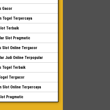
s Gacor
n Togel Terpercaya
lot Terbaik
ar Slot Pragmatic
s Slot Online Tergacor
ar Judi Online Terpopular
s Togel Terbaik
Togel Tergacor
 Slot Online Terpercaya
lot Pragmatic