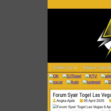
Prediksi Jitu
Keluaran Togel Har
Forum Syair Togel Las Vega
Angka Ajaib
05 April 2025