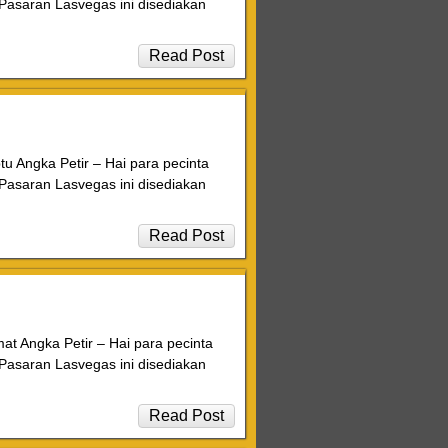
 Pasaran Lasvegas ini disediakan
Read Post
tu Angka Petir – Hai para pecinta
 Pasaran Lasvegas ini disediakan
Read Post
at Angka Petir – Hai para pecinta
 Pasaran Lasvegas ini disediakan
Read Post