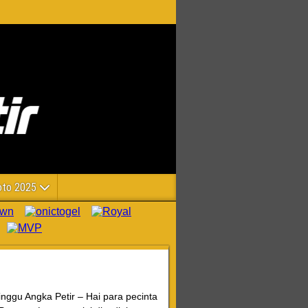
oto 2025
inggu Angka Petir – Hai para pecinta