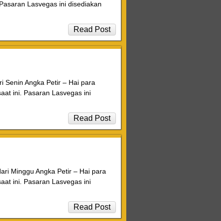
 Pasaran Lasvegas ini disediakan
Read Post
i Senin Angka Petir – Hai para
aat ini. Pasaran Lasvegas ini
Read Post
ari Minggu Angka Petir – Hai para
aat ini. Pasaran Lasvegas ini
Read Post