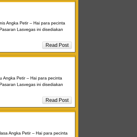
is Angka Petir – Hai para pecinta
 Pasaran Lasvegas ini disediakan
Read Post
u Angka Petir – Hai para pecinta
 Pasaran Lasvegas ini disediakan
Read Post
lasa Angka Petir – Hai para pecinta