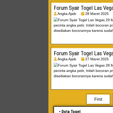
Forum Syair Togel Las Veg
Angka Ajaib
28 Maret 2025
pecinta angka petir, Inilah bocoran 
disediakan bocorannya karena sudah 
Forum Syair Togel Las Veg
Angka Ajaib
27 Maret 2025
pecinta angka petir, Inilah bocoran 
disediakan bocorannya karena sudah 
First
Dota Togel