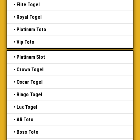
Elite Togel
Royal Togel
Platinum Toto
Vip Toto
Platinum Slot
Crown Togel
Oscar Togel
Bingo Togel
Lux Togel
Ali Toto
Boss Toto