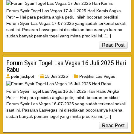
Forum Syair Togel Las Vegas 17 Juli 2025 Hari Kamis Angka
Petir – Hai para pecinta angka petir, Inilah bocoran prediksi
Forum Syair Las Vegas 17-07-2025 yang sudah terkenal sekali
saat ini. Pasaran Lasvegas ini disediakan bocorannya karena
sudah banyak pemain togel yang minta prediksi ini. […]
Read Post
Forum Syair Togel Las Vegas 16 Juli 2025 Hari
Rabu
petir jackpot
15 Juli 2025
Prediksi Las Vegas
Forum Syair Togel Las Vegas 16 Juli 2025 Hari Rabu Angka
Petir – Hai para pecinta angka petir, Inilah bocoran prediksi
Forum Syair Las Vegas 16-07-2025 yang sudah terkenal sekali
saat ini. Pasaran Lasvegas ini disediakan bocorannya karena
sudah banyak pemain togel yang minta prediksi ini. […]
Read Post