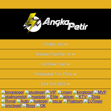
Prediksi Jitu
Keluaran Togel Hari Ini
Live Draw Togel
Pengeluaran Toto Pools
Data Toto 2025