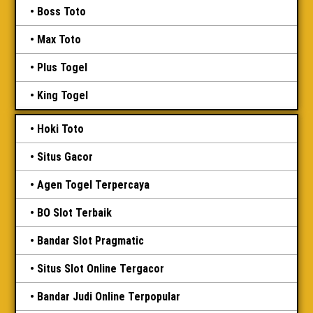
Boss Toto
Max Toto
Plus Togel
King Togel
Hoki Toto
Situs Gacor
Agen Togel Terpercaya
BO Slot Terbaik
Bandar Slot Pragmatic
Situs Slot Online Tergacor
Bandar Judi Online Terpopular