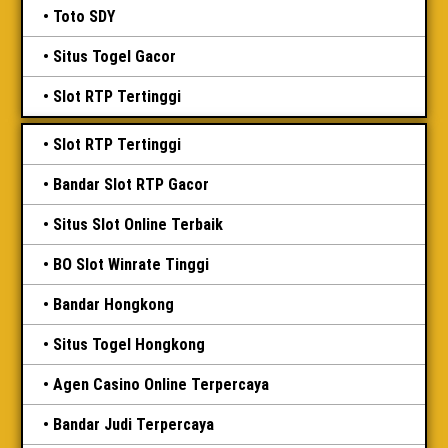
Toto SDY
Situs Togel Gacor
Slot RTP Tertinggi
Slot RTP Tertinggi
Bandar Slot RTP Gacor
Situs Slot Online Terbaik
BO Slot Winrate Tinggi
Bandar Hongkong
Situs Togel Hongkong
Agen Casino Online Terpercaya
Bandar Judi Terpercaya