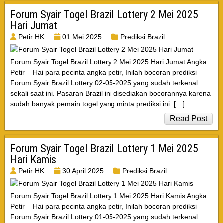
Forum Syair Togel Brazil Lottery 2 Mei 2025
Hari Jumat
Petir HK
01 Mei 2025
Prediksi Brazil
Forum Syair Togel Brazil Lottery 2 Mei 2025 Hari Jumat Angka
Petir – Hai para pecinta angka petir, Inilah bocoran prediksi
Forum Syair Brazil Lottery 02-05-2025 yang sudah terkenal
sekali saat ini. Pasaran Brazil ini disediakan bocorannya karena
sudah banyak pemain togel yang minta prediksi ini. […]
Read Post
Forum Syair Togel Brazil Lottery 1 Mei 2025
Hari Kamis
Petir HK
30 April 2025
Prediksi Brazil
Forum Syair Togel Brazil Lottery 1 Mei 2025 Hari Kamis Angka
Petir – Hai para pecinta angka petir, Inilah bocoran prediksi
Forum Syair Brazil Lottery 01-05-2025 yang sudah terkenal