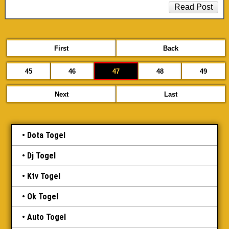
Read Post
First
Back
45
46
47
48
49
Next
Last
Dota Togel
Dj Togel
Ktv Togel
Ok Togel
Auto Togel