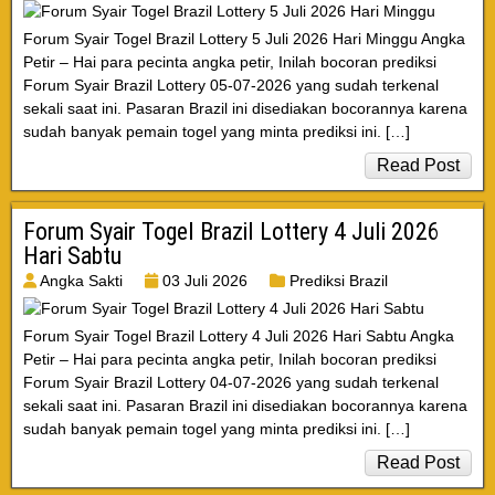
Forum Syair Togel Brazil Lottery 5 Juli 2026 Hari Minggu Angka
Petir – Hai para pecinta angka petir, Inilah bocoran prediksi
Forum Syair Brazil Lottery 05-07-2026 yang sudah terkenal
sekali saat ini. Pasaran Brazil ini disediakan bocorannya karena
sudah banyak pemain togel yang minta prediksi ini. […]
Read Post
Forum Syair Togel Brazil Lottery 4 Juli 2026
Hari Sabtu
Angka Sakti
03 Juli 2026
Prediksi Brazil
Forum Syair Togel Brazil Lottery 4 Juli 2026 Hari Sabtu Angka
Petir – Hai para pecinta angka petir, Inilah bocoran prediksi
Forum Syair Brazil Lottery 04-07-2026 yang sudah terkenal
sekali saat ini. Pasaran Brazil ini disediakan bocorannya karena
sudah banyak pemain togel yang minta prediksi ini. […]
Read Post