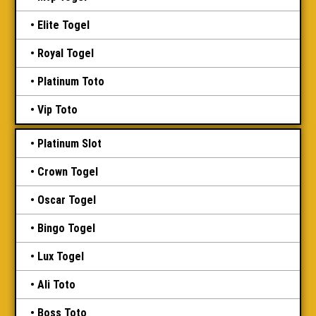
Elite Togel
Royal Togel
Platinum Toto
Vip Toto
Platinum Slot
Crown Togel
Oscar Togel
Bingo Togel
Lux Togel
Ali Toto
Boss Toto