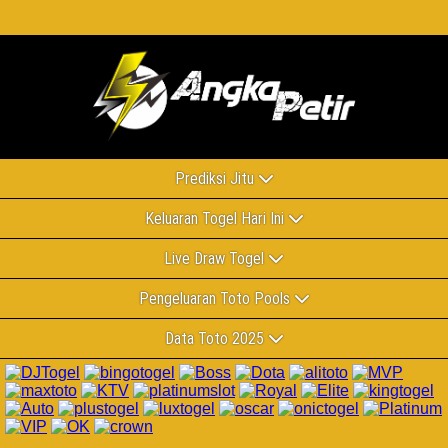
Prediksi Jitu
Keluaran Togel Hari Ini
Live Draw Togel
Pengeluaran Toto Pools
Data Toto 2025