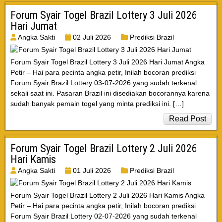
Forum Syair Togel Brazil Lottery 3 Juli 2026
Hari Jumat
Angka Sakti
02 Juli 2026
Prediksi Brazil
Forum Syair Togel Brazil Lottery 3 Juli 2026 Hari Jumat Angka
Petir – Hai para pecinta angka petir, Inilah bocoran prediksi
Forum Syair Brazil Lottery 03-07-2026 yang sudah terkenal
sekali saat ini. Pasaran Brazil ini disediakan bocorannya karena
sudah banyak pemain togel yang minta prediksi ini. […]
Read Post
Forum Syair Togel Brazil Lottery 2 Juli 2026
Hari Kamis
Angka Sakti
01 Juli 2026
Prediksi Brazil
Forum Syair Togel Brazil Lottery 2 Juli 2026 Hari Kamis Angka
Petir – Hai para pecinta angka petir, Inilah bocoran prediksi
Forum Syair Brazil Lottery 02-07-2026 yang sudah terkenal