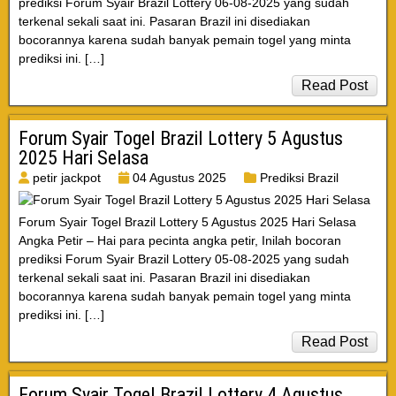
prediksi Forum Syair Brazil Lottery 06-08-2025 yang sudah
terkenal sekali saat ini. Pasaran Brazil ini disediakan
bocorannya karena sudah banyak pemain togel yang minta
prediksi ini. […]
Read Post
Forum Syair Togel Brazil Lottery 5 Agustus
2025 Hari Selasa
petir jackpot
04 Agustus 2025
Prediksi Brazil
Forum Syair Togel Brazil Lottery 5 Agustus 2025 Hari Selasa
Angka Petir – Hai para pecinta angka petir, Inilah bocoran
prediksi Forum Syair Brazil Lottery 05-08-2025 yang sudah
terkenal sekali saat ini. Pasaran Brazil ini disediakan
bocorannya karena sudah banyak pemain togel yang minta
prediksi ini. […]
Read Post
Forum Syair Togel Brazil Lottery 4 Agustus