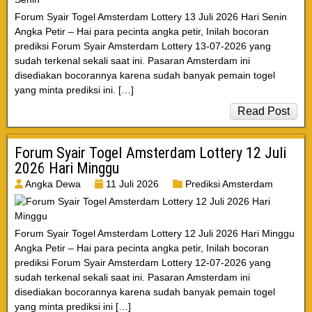
Forum Syair Togel Amsterdam Lottery 13 Juli 2026 Hari Senin
Angka Petir – Hai para pecinta angka petir, Inilah bocoran
prediksi Forum Syair Amsterdam Lottery 13-07-2026 yang
sudah terkenal sekali saat ini. Pasaran Amsterdam ini
disediakan bocorannya karena sudah banyak pemain togel
yang minta prediksi ini. […]
Read Post
Forum Syair Togel Amsterdam Lottery 12 Juli
2026 Hari Minggu
Angka Dewa
11 Juli 2026
Prediksi Amsterdam
Forum Syair Togel Amsterdam Lottery 12 Juli 2026 Hari Minggu
Angka Petir – Hai para pecinta angka petir, Inilah bocoran
prediksi Forum Syair Amsterdam Lottery 12-07-2026 yang
sudah terkenal sekali saat ini. Pasaran Amsterdam ini
disediakan bocorannya karena sudah banyak pemain togel
yang minta prediksi ini […]