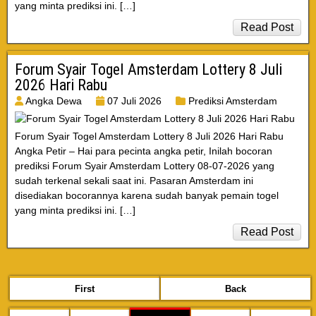
yang minta prediksi ini. […]
Read Post
Forum Syair Togel Amsterdam Lottery 8 Juli
2026 Hari Rabu
Angka Dewa
07 Juli 2026
Prediksi Amsterdam
Forum Syair Togel Amsterdam Lottery 8 Juli 2026 Hari Rabu
Angka Petir – Hai para pecinta angka petir, Inilah bocoran
prediksi Forum Syair Amsterdam Lottery 08-07-2026 yang
sudah terkenal sekali saat ini. Pasaran Amsterdam ini
disediakan bocorannya karena sudah banyak pemain togel
yang minta prediksi ini. […]
Read Post
First
Back