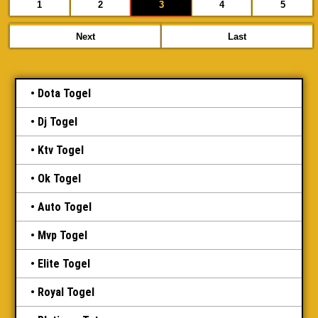
1
2
3
4
5
Next
Last
Dota Togel
Dj Togel
Ktv Togel
Ok Togel
Auto Togel
Mvp Togel
Elite Togel
Royal Togel