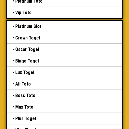
Platinum Toto
Vip Toto
Platinum Slot
Crown Togel
Oscar Togel
Bingo Togel
Lux Togel
Ali Toto
Boss Toto
Max Toto
Plus Togel