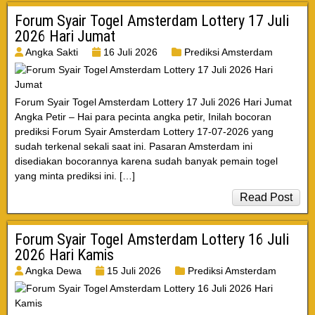
Forum Syair Togel Amsterdam Lottery 17 Juli
2026 Hari Jumat
Angka Sakti
16 Juli 2026
Prediksi Amsterdam
Forum Syair Togel Amsterdam Lottery 17 Juli 2026 Hari Jumat
Angka Petir – Hai para pecinta angka petir, Inilah bocoran
prediksi Forum Syair Amsterdam Lottery 17-07-2026 yang
sudah terkenal sekali saat ini. Pasaran Amsterdam ini
disediakan bocorannya karena sudah banyak pemain togel
yang minta prediksi ini. […]
Read Post
Forum Syair Togel Amsterdam Lottery 16 Juli
2026 Hari Kamis
Angka Dewa
15 Juli 2026
Prediksi Amsterdam