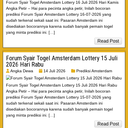
Forum Syair Togel Amsterdam Lottery 16 Juli 2026 Hari Kamis
Angka Petir – Hai para pecinta angka petir, Inilah bocoran
prediksi Forum Syair Amsterdam Lottery 16-07-2026 yang
sudah terkenal sekali saat ini. Pasaran Amsterdam ini
disediakan bocorannya karena sudah banyak pemain togel
yang minta prediksi ini. […]
Read Post
Forum Syair Togel Amsterdam Lottery 15 Juli
2026 Hari Rabu
Angka Dewa
14 Juli 2026
Prediksi Amsterdam
Forum Syair Togel Amsterdam Lottery 15 Juli 2026 Hari Rabu
Angka Petir – Hai para pecinta angka petir, Inilah bocoran
prediksi Forum Syair Amsterdam Lottery 15-07-2026 yang
sudah terkenal sekali saat ini. Pasaran Amsterdam ini
disediakan bocorannya karena sudah banyak pemain togel
yang minta prediksi ini. […]
Read Post