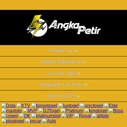
Prediksi Jitu
Keluaran Togel Hari Ini
Live Draw Togel
Pengeluaran Toto Pools
Data Toto 2025