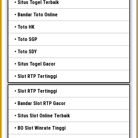
Situs Togel Terbaik
Bandar Toto Online
Toto HK
Toto SGP
Toto SDY
Situs Togel Gacor
Slot RTP Tertinggi
Slot RTP Tertinggi
Bandar Slot RTP Gacor
Situs Slot Online Terbaik
BO Slot Winrate Tinggi