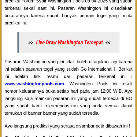
prediksi Forum Syair Washington Pools 09-04-2025 yang sudah
terkenal sekali saat ini. Pasaran Washington ini disediakan
bocorannya karena sudah banyak pemain togel yang minta
prediksi ini.
>>
Live Draw Washington Tercepat
<<
Pasaran Washington yang ini tidak boleh diragukan lagi karena
ini adalah pasaran togel yang sudah Go International !. Berikut
ini adalah link resmi dari pasaran terkenal ini :
www.washingtonpools.com
. Washington Pools ini result
nomor keluarannya buka setiap hari pada jam 12:00 WIB. Ayo
langsung saja mainkan pasaran ini yang sudah tersedia di BO
yang sudah kami rekomendasikan yang anda semua dapat
temukan di banner banner yang sudah tersedia.
Ayo langsung prediksi yang serasa disambar petir dibawah ini !