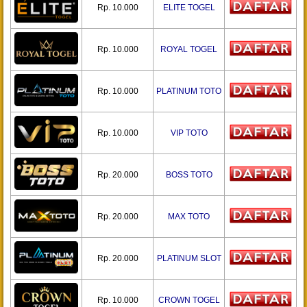
Rp. 10.000
ELITE TOGEL
Rp. 10.000
ROYAL TOGEL
Rp. 10.000
PLATINUM TOTO
Rp. 10.000
VIP TOTO
Rp. 20.000
BOSS TOTO
Rp. 20.000
MAX TOTO
Rp. 20.000
PLATINUM SLOT
Rp. 10.000
CROWN TOGEL