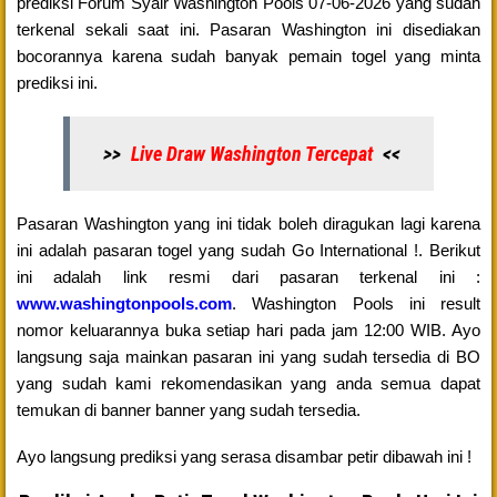
prediksi Forum Syair Washington Pools 07-06-2026 yang sudah
terkenal sekali saat ini. Pasaran Washington ini disediakan
bocorannya karena sudah banyak pemain togel yang minta
prediksi ini.
>>
Live Draw Washington Tercepat
<<
Pasaran Washington yang ini tidak boleh diragukan lagi karena
ini adalah pasaran togel yang sudah Go International !. Berikut
ini adalah link resmi dari pasaran terkenal ini :
www.washingtonpools.com
. Washington Pools ini result
nomor keluarannya buka setiap hari pada jam 12:00 WIB. Ayo
langsung saja mainkan pasaran ini yang sudah tersedia di BO
yang sudah kami rekomendasikan yang anda semua dapat
temukan di banner banner yang sudah tersedia.
Ayo langsung prediksi yang serasa disambar petir dibawah ini !