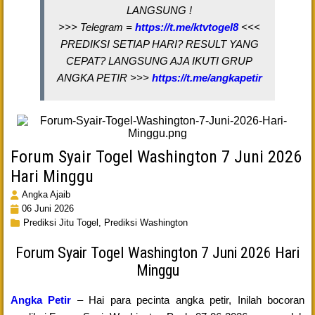
LANGSUNG !
>>> Telegram =
https://t.me/ktvtogel8
<<<
PREDIKSI SETIAP HARI? RESULT YANG
CEPAT? LANGSUNG AJA IKUTI GRUP
ANGKA PETIR >>>
https://t.me/angkapetir
Forum Syair Togel Washington 7 Juni 2026
Hari Minggu
Angka Ajaib
06 Juni 2026
Prediksi Jitu Togel,
Prediksi Washington
Forum Syair Togel Washington 7 Juni 2026 Hari
Minggu
Angka Petir
– Hai para pecinta angka petir, Inilah bocoran