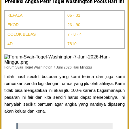
Prediksi Angka Petir Togel Washington Pools Hari Ini
KEPALA
05 - 31
EKOR
26 - 90
COLOK BEBAS
7 - 8 - 4
4D
7810
Forum Syair Togel Washington 7 Juni 2026 Hari Minggu
Inilah hasil sedikit bocoran yang kami terima dan juga kami
rumuskan sendiri lagi dengan rumus yang jitu oleh ahlinya. Kami
tidak bisa mengatakan ini akan jitu 100% karena bagaimanapun
pasaran ini fair dan kita sendiri harus dapat menebaknya. Ini
hanyalah sedikit bantuan agar angka yang nantinya dipasang
akan keluar dan kena.