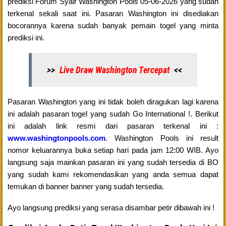
prediksi Forum Syair Washington Pools 05-06-2026 yang sudah
terkenal sekali saat ini. Pasaran Washington ini disediakan
bocorannya karena sudah banyak pemain togel yang minta
prediksi ini.
>>
Live Draw Washington Tercepat
<<
Pasaran Washington yang ini tidak boleh diragukan lagi karena
ini adalah pasaran togel yang sudah Go International !. Berikut
ini adalah link resmi dari pasaran terkenal ini :
www.washingtonpools.com
. Washington Pools ini result
nomor keluarannya buka setiap hari pada jam 12:00 WIB. Ayo
langsung saja mainkan pasaran ini yang sudah tersedia di BO
yang sudah kami rekomendasikan yang anda semua dapat
temukan di banner banner yang sudah tersedia.
Ayo langsung prediksi yang serasa disambar petir dibawah ini !