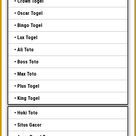
Crown Togel
Oscar Togel
Bingo Togel
Lux Togel
Ali Toto
Boss Toto
Max Toto
Plus Togel
King Togel
Hoki Toto
Situs Gacor