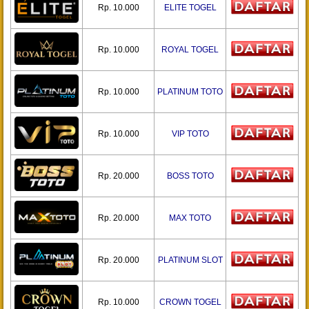
Rp. 10.000
ELITE TOGEL
Rp. 10.000
ROYAL TOGEL
Rp. 10.000
PLATINUM TOTO
Rp. 10.000
VIP TOTO
Rp. 20.000
BOSS TOTO
Rp. 20.000
MAX TOTO
Rp. 20.000
PLATINUM SLOT
Rp. 10.000
CROWN TOGEL