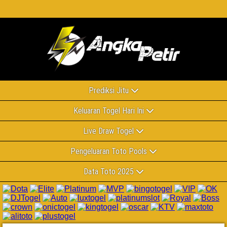
Prediksi Jitu
Keluaran Togel Hari Ini
Live Draw Togel
Pengeluaran Toto Pools
Data Toto 2025