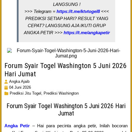
LANGSUNG !
>>> Telegram =
https://t.me/ktvtogel8
<<<
PREDIKSI SETIAP HARI? RESULT YANG
CEPAT? LANGSUNG AJA IKUTI GRUP
ANGKA PETIR >>>
https://t.me/angkapetir
Forum Syair Togel Washington 5 Juni 2026
Hari Jumat
Angka Ajaib
04 Juni 2026
Prediksi Jitu Togel,
Prediksi Washington
Forum Syair Togel Washington 5 Juni 2026 Hari
Jumat
Angka Petir
– Hai para pecinta angka petir, Inilah bocoran