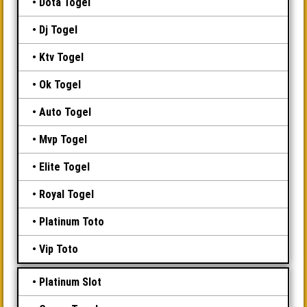
Dota Togel
Dj Togel
Ktv Togel
Ok Togel
Auto Togel
Mvp Togel
Elite Togel
Royal Togel
Platinum Toto
Vip Toto
Platinum Slot