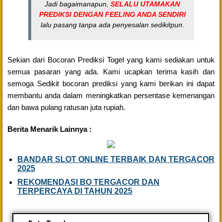
Jadi bagaimanapun,
SELALU UTAMAKAN
PREDIKSI DENGAN FEELING ANDA SENDIRI
lalu pasang tanpa ada penyesalan sedikitpun.
Sekian dari Bocoran Prediksi Togel yang kami sediakan untuk
semua pasaran yang ada. Kami ucapkan terima kasih dan
semoga Sedikit bocoran prediksi yang kami berikan ini dapat
membantu anda dalam meningkatkan persentase kemenangan
dan bawa pulang ratusan juta rupiah.
Berita Menarik Lainnya :
BANDAR SLOT ONLINE TERBAIK DAN TERGACOR
2025
REKOMENDASI BO TERGACOR DAN
TERPERCAYA DI TAHUN 2025