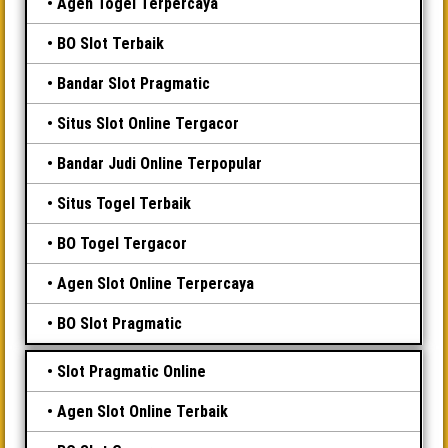
Agen Togel Terpercaya
BO Slot Terbaik
Bandar Slot Pragmatic
Situs Slot Online Tergacor
Bandar Judi Online Terpopular
Situs Togel Terbaik
BO Togel Tergacor
Agen Slot Online Terpercaya
BO Slot Pragmatic
Slot Pragmatic Online
Agen Slot Online Terbaik