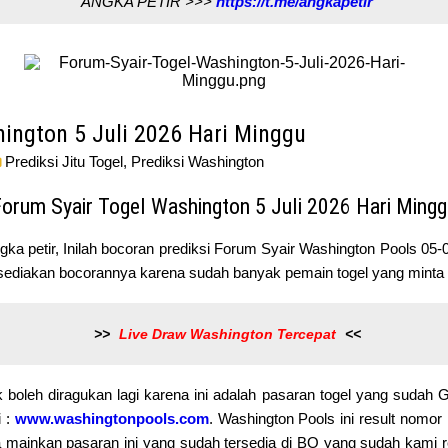
ANGKA PETIR >>>
https://t.me/angkapetir
ington 5 Juli 2026 Hari Minggu
Prediksi Jitu Togel,
Prediksi Washington
orum Syair Togel Washington 5 Juli 2026 Hari Ming
gka petir, Inilah bocoran prediksi Forum Syair Washington Pools 05-
disediakan bocorannya karena sudah banyak pemain togel yang minta pr
>>
Live Draw Washington Tercepat
<<
boleh diragukan lagi karena ini adalah pasaran togel yang sudah Go 
i :
www.washingtonpools.com
. Washington Pools ini result nomor
a mainkan pasaran ini yang sudah tersedia di BO yang sudah kam