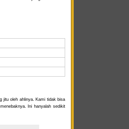
jitu oleh ahlinya. Kami tidak bisa
 menebaknya. Ini hanyalah sedikit