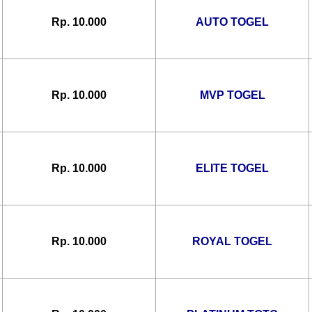
Rp. 10.000
AUTO TOGEL
Rp. 10.000
MVP TOGEL
Rp. 10.000
ELITE TOGEL
Rp. 10.000
ROYAL TOGEL