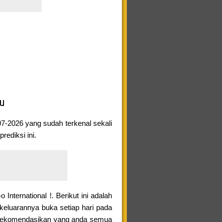
gu
07-2026 yang sudah terkenal sekali
ediksi ini.
International !. Berikut ini adalah
 keluarannya buka setiap hari pada
i rekomendasikan yang anda semua