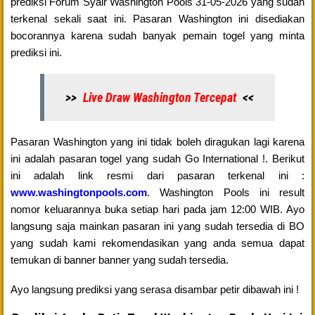
prediksi Forum Syair Washington Pools 31-05-2026 yang sudah
terkenal sekali saat ini. Pasaran Washington ini disediakan
bocorannya karena sudah banyak pemain togel yang minta
prediksi ini.
>>
Live Draw Washington Tercepat
<<
Pasaran Washington yang ini tidak boleh diragukan lagi karena
ini adalah pasaran togel yang sudah Go International !. Berikut
ini adalah link resmi dari pasaran terkenal ini :
www.washingtonpools.com
. Washington Pools ini result
nomor keluarannya buka setiap hari pada jam 12:00 WIB. Ayo
langsung saja mainkan pasaran ini yang sudah tersedia di BO
yang sudah kami rekomendasikan yang anda semua dapat
temukan di banner banner yang sudah tersedia.
Ayo langsung prediksi yang serasa disambar petir dibawah ini !