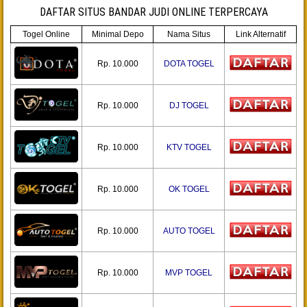
DAFTAR SITUS BANDAR JUDI ONLINE TERPERCAYA
Togel Online
Minimal Depo
Nama Situs
Link Alternatif
Rp. 10.000
DOTA TOGEL
Rp. 10.000
DJ TOGEL
Rp. 10.000
KTV TOGEL
Rp. 10.000
OK TOGEL
Rp. 10.000
AUTO TOGEL
Rp. 10.000
MVP TOGEL