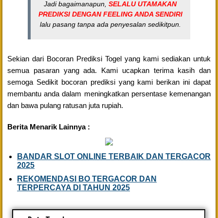
Jadi bagaimanapun,
SELALU UTAMAKAN
PREDIKSI DENGAN FEELING ANDA SENDIRI
lalu pasang tanpa ada penyesalan sedikitpun.
Sekian dari Bocoran Prediksi Togel yang kami sediakan untuk
semua pasaran yang ada. Kami ucapkan terima kasih dan
semoga Sedikit bocoran prediksi yang kami berikan ini dapat
membantu anda dalam meningkatkan persentase kemenangan
dan bawa pulang ratusan juta rupiah.
Berita Menarik Lainnya :
BANDAR SLOT ONLINE TERBAIK DAN TERGACOR
2025
REKOMENDASI BO TERGACOR DAN
TERPERCAYA DI TAHUN 2025