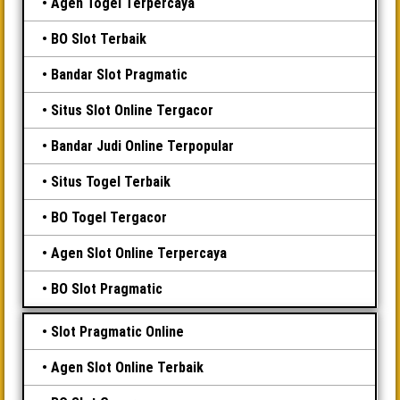
Agen Togel Terpercaya
BO Slot Terbaik
Bandar Slot Pragmatic
Situs Slot Online Tergacor
Bandar Judi Online Terpopular
Situs Togel Terbaik
BO Togel Tergacor
Agen Slot Online Terpercaya
BO Slot Pragmatic
Slot Pragmatic Online
Agen Slot Online Terbaik