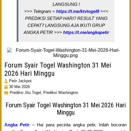
LANGSUNG !
>>> Telegram =
https://t.me/ktvtogel8
<<<
PREDIKSI SETIAP HARI? RESULT YANG
CEPAT? LANGSUNG AJA IKUTI GRUP
ANGKA PETIR >>>
https://t.me/angkapetir
Forum Syair Togel Washington 31 Mei
2026 Hari Minggu
Petir Jackpot
30 Mei 2026
Prediksi Jitu Togel,
Prediksi Washington
Forum Syair Togel Washington 31 Mei 2026 Hari
Minggu
Angka Petir
– Hai para pecinta angka petir, Inilah bocoran