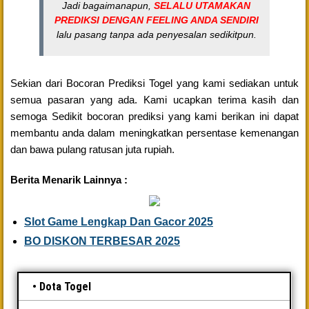
Jadi bagaimanapun,
SELALU UTAMAKAN
PREDIKSI DENGAN FEELING ANDA SENDIRI
lalu pasang tanpa ada penyesalan sedikitpun.
Sekian dari Bocoran Prediksi Togel yang kami sediakan untuk
semua pasaran yang ada. Kami ucapkan terima kasih dan
semoga Sedikit bocoran prediksi yang kami berikan ini dapat
membantu anda dalam meningkatkan persentase kemenangan
dan bawa pulang ratusan juta rupiah.
Berita Menarik Lainnya :
Slot Game Lengkap Dan Gacor 2025
BO DISKON TERBESAR 2025
Dota Togel