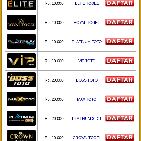
Rp. 10.000
ELITE TOGEL
Rp. 10.000
ROYAL TOGEL
Rp. 10.000
PLATINUM TOTO
Rp. 10.000
VIP TOTO
Rp. 20.000
BOSS TOTO
Rp. 20.000
MAX TOTO
Rp. 20.000
PLATINUM SLOT
Rp. 10.000
CROWN TOGEL