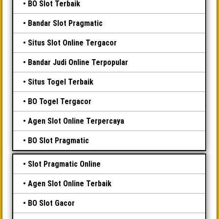
BO Slot Terbaik
Bandar Slot Pragmatic
Situs Slot Online Tergacor
Bandar Judi Online Terpopular
Situs Togel Terbaik
BO Togel Tergacor
Agen Slot Online Terpercaya
BO Slot Pragmatic
Slot Pragmatic Online
Agen Slot Online Terbaik
BO Slot Gacor