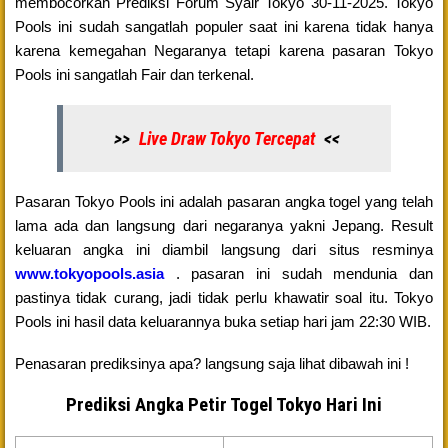
membocorkan Prediksi Forum Syair Tokyo 30-11-2025. Tokyo
Pools ini sudah sangatlah populer saat ini karena tidak hanya
karena kemegahan Negaranya tetapi karena pasaran Tokyo
Pools ini sangatlah Fair dan terkenal.
>>
Live Draw Tokyo Tercepat
<<
Pasaran Tokyo Pools ini adalah pasaran angka togel yang telah
lama ada dan langsung dari negaranya yakni Jepang. Result
keluaran angka ini diambil langsung dari situs resminya
www.tokyopools.asia
. pasaran ini sudah mendunia dan
pastinya tidak curang, jadi tidak perlu khawatir soal itu. Tokyo
Pools ini hasil data keluarannya buka setiap hari jam 22:30 WIB.
Penasaran prediksinya apa? langsung saja lihat dibawah ini !
Prediksi Angka Petir Togel Tokyo Hari Ini