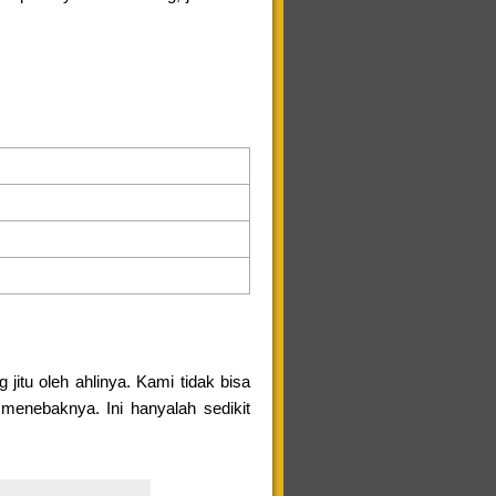
jitu oleh ahlinya. Kami tidak bisa
 menebaknya. Ini hanyalah sedikit