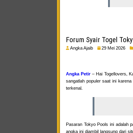
Forum Syair Togel Toky
Angka Ajaib
29 Mei 2026
Angka Petir
– Hai Togellovers, K
sangatlah populer saat ini karen
terkenal.
Pasaran Tokyo Pools ini adalah p
angka ini diambil langsung dari s