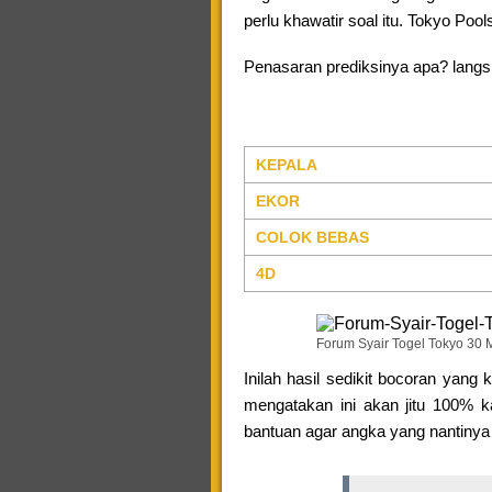
perlu khawatir soal itu. Tokyo Pool
Penasaran prediksinya apa? langsun
KEPALA
EKOR
COLOK BEBAS
4D
Forum Syair Togel Tokyo 30 
Inilah hasil sedikit bocoran yang
mengatakan ini akan jitu 100% ka
bantuan agar angka yang nantinya