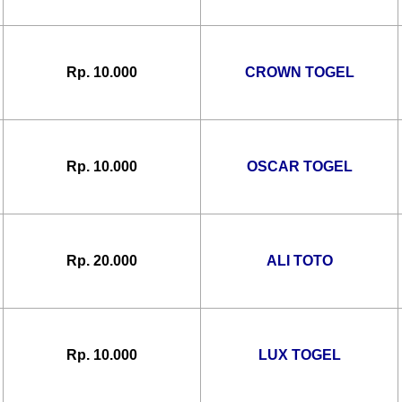
Rp. 10.000
CROWN TOGEL
Rp. 10.000
OSCAR TOGEL
Rp. 20.000
ALI TOTO
Rp. 10.000
LUX TOGEL