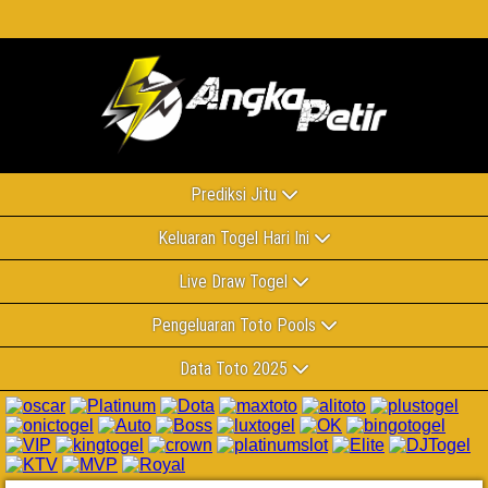
Prediksi Jitu
Keluaran Togel Hari Ini
Live Draw Togel
Pengeluaran Toto Pools
Data Toto 2025