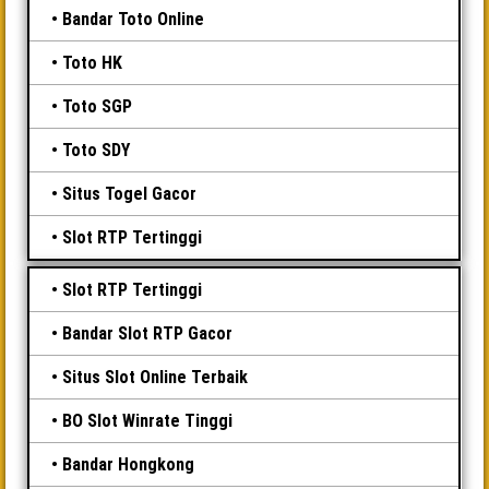
Bandar Toto Online
Toto HK
Toto SGP
Toto SDY
Situs Togel Gacor
Slot RTP Tertinggi
Slot RTP Tertinggi
Bandar Slot RTP Gacor
Situs Slot Online Terbaik
BO Slot Winrate Tinggi
Bandar Hongkong