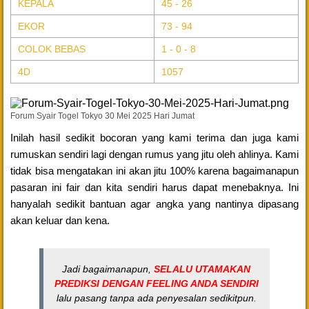
KEPALA
45 - 26
EKOR
73 - 94
COLOK BEBAS
1 - 0 - 8
4D
1057
Forum Syair Togel Tokyo 30 Mei 2025 Hari Jumat
Inilah hasil sedikit bocoran yang kami terima dan juga kami
rumuskan sendiri lagi dengan rumus yang jitu oleh ahlinya. Kami
tidak bisa mengatakan ini akan jitu 100% karena bagaimanapun
pasaran ini fair dan kita sendiri harus dapat menebaknya. Ini
hanyalah sedikit bantuan agar angka yang nantinya dipasang
akan keluar dan kena.
Jadi bagaimanapun,
SELALU UTAMAKAN
PREDIKSI DENGAN FEELING ANDA SENDIRI
lalu pasang tanpa ada penyesalan sedikitpun.