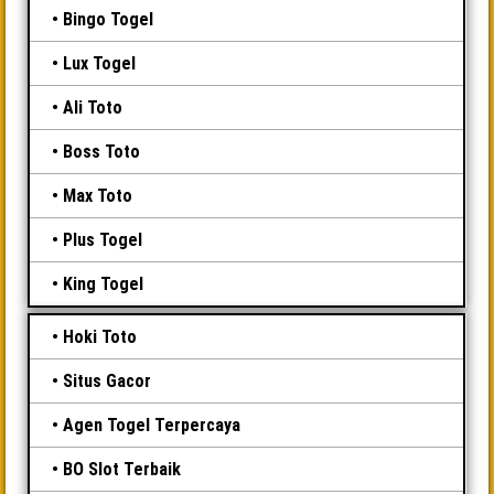
Bingo Togel
Lux Togel
Ali Toto
Boss Toto
Max Toto
Plus Togel
King Togel
Hoki Toto
Situs Gacor
Agen Togel Terpercaya
BO Slot Terbaik